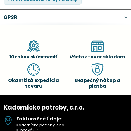
GPSR
10 rokov skúseností
Všetok tovar skladom
Okamžitá expedícia
Bezpečný nákup a
tovaru
platba
Kadernícke potreby, s.r.o.
Fakturačné údaje:
Kadernícke potreby, s.r.o.
Klincová 37