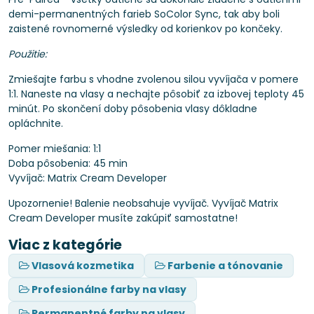
demi-permanentných farieb SoColor Sync, tak aby boli
zaistené rovnomerné výsledky od korienkov po končeky.
Použitie:
Zmiešajte farbu s vhodne zvolenou silou vyvíjača v pomere
1:1. Naneste na vlasy a nechajte pôsobiť za izbovej teploty 45
minút. Po skončení doby pôsobenia vlasy dôkladne
opláchnite.
Pomer miešania: 1:1
Doba pôsobenia: 45 min
Vyvíjač: Matrix Cream Developer
Upozornenie! Balenie neobsahuje vyvíjač. Vyvíjač Matrix
Cream Developer musíte zakúpiť samostatne!
Viac z kategórie
Vlasová kozmetika
Farbenie a tónovanie
Profesionálne farby na vlasy
Permanentné farby na vlasy