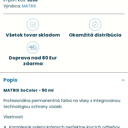
Import kód:
5250
Výrobca:
MATRIX
Všetok tovar skladom
Okamžitá distribúcia
Doprava nad 80 Eur
zdarma
Popis
MATRIX SoColor - 90 ml
Profesionálna permanentná farba na vlasy s integrovanou
technológiou ochrany väzieb.
Vlastnosti
Komplexné paleta krásnych perfektne krycích odtieňov