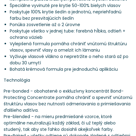
Špeciálne vyvinuté pre krytie 50-100% bielych vlasov
Poskytuje 100% krytie šedín a jednotnú, nepriehľadnú
farbu bez presvitajúcich šedín
Ponúka zosvetlenie až o 2 úrovne
Poskytuje všetko v jednej tube: farebná hĺbka, odtieň +
ochrana väzieb
Vylepšená formula pomáha chrániť vnútornú štruktúru
vlasov, spevniť vlasy a omelzit ich lámaniu
Vyživuje vlasové vlákno a nepretržite o neho stará až po
dobu 30 umytí
Bohatá krémová formula pre jednoduchú aplikáciu
Technológia
Pre-bonded - obohatené o exkluzívny koncentrát Bond-
Protecting Concentrate pomáha chrániť a spevniť vnútornú
štruktúru vlasov bez nutnosti odmeriavania a primiešavania
ďalšieho aditíva.
Pre-blended - na mieru predmiešané vzorce, ktoré
optimálne neutralizujú každý základ, či už teplý alebo
studený, tak aby ste ľahko dosiahli akejkoľvek farby.
Pre-Paired - všetky odtiene sú dokonale zladené s odtieňmi