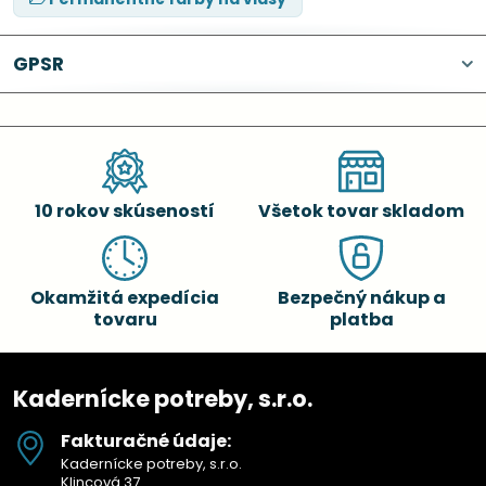
GPSR
10 rokov skúseností
Všetok tovar skladom
Okamžitá expedícia
Bezpečný nákup a
tovaru
platba
Kadernícke potreby, s.r.o.
Fakturačné údaje:
Kadernícke potreby, s.r.o.
Klincová 37