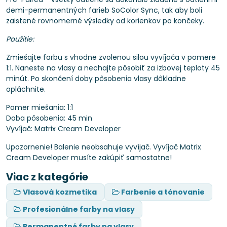
demi-permanentných farieb SoColor Sync, tak aby boli
zaistené rovnomerné výsledky od korienkov po končeky.
Použitie:
Zmiešajte farbu s vhodne zvolenou silou vyvíjača v pomere
1:1. Naneste na vlasy a nechajte pôsobiť za izbovej teploty 45
minút. Po skončení doby pôsobenia vlasy dôkladne
opláchnite.
Pomer miešania: 1:1
Doba pôsobenia: 45 min
Vyvíjač: Matrix Cream Developer
Upozornenie! Balenie neobsahuje vyvíjač. Vyvíjač Matrix
Cream Developer musíte zakúpiť samostatne!
Viac z kategórie
Vlasová kozmetika
Farbenie a tónovanie
Profesionálne farby na vlasy
Permanentné farby na vlasy