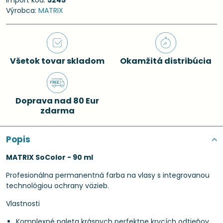
Import kód:
5245
Výrobca:
MATRIX
Všetok tovar skladom
Okamžitá distribúcia
Doprava nad 80 Eur
zdarma
Popis
MATRIX SoColor - 90 ml
Profesionálna permanentná farba na vlasy s integrovanou
technológiou ochrany väzieb.
Vlastnosti
Komplexné paleta krásnych perfektne krycích odtieňov