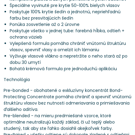
Špeciálne vyvinuté pre krytie 50-100% bielych vlasov
Poskytuje 100% krytie šedín a jednotnú, nepriehľadnú
farbu bez presvitajúcich šedín
Ponúka zosvetlenie až o 2 úrovne
Poskytuje všetko v jednej tube: farebná hĺbka, odtieň +
ochrana väzieb
Vylepšená formula pomáha chrániť vnútornú štruktúru
vlasov, spevniť vlasy a omelzit ich lámaniu
Vyživuje vlasové vlákno a nepretržite o neho stará až po
dobu 30 umytí
Bohatá krémová formula pre jednoduchú aplikáciu
Technológia
Pre-bonded - obohatené o exkluzívny koncentrát Bond-
Protecting Concentrate pomáha chrániť a spevniť vnútornú
štruktúru vlasov bez nutnosti odmeriavania a primiešavania
ďalšieho aditíva.
Pre-blended - na mieru predmiešané vzorce, ktoré
optimálne neutralizujú každý základ, či už teplý alebo
studený, tak aby ste ľahko dosiahli akejkoľvek farby.
Pre-Paired - všetky odtiene sú dokonale zladené s odtieňmi