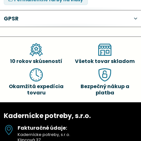
GPSR
10 rokov skúseností
Všetok tovar skladom
Okamžitá expedícia
Bezpečný nákup a
tovaru
platba
Kadernícke potreby, s.r.o.
Fakturačné údaje:
Kadernícke potreby, s.r.o.
Klincová 37