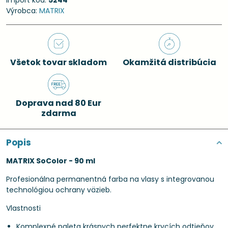
Import kód:
5244
Výrobca:
MATRIX
Všetok tovar skladom
Okamžitá distribúcia
Doprava nad 80 Eur
zdarma
Popis
MATRIX SoColor - 90 ml
Profesionálna permanentná farba na vlasy s integrovanou
technológiou ochrany väzieb.
Vlastnosti
Komplexné paleta krásnych perfektne krycích odtieňov