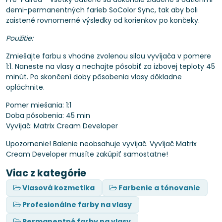
demi-permanentných farieb SoColor Sync, tak aby boli
zaistené rovnomerné výsledky od korienkov po končeky.
Použitie:
Zmiešajte farbu s vhodne zvolenou silou vyvíjača v pomere
1:1. Naneste na vlasy a nechajte pôsobiť za izbovej teploty 45
minút. Po skončení doby pôsobenia vlasy dôkladne
opláchnite.
Pomer miešania: 1:1
Doba pôsobenia: 45 min
Vyvíjač: Matrix Cream Developer
Upozornenie! Balenie neobsahuje vyvíjač. Vyvíjač Matrix
Cream Developer musíte zakúpiť samostatne!
Viac z kategórie
Vlasová kozmetika
Farbenie a tónovanie
Profesionálne farby na vlasy
Permanentné farby na vlasy