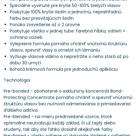
Špeciálne vyvinuté pre krytie 50-100% bielych vlasov
Poskytuje 100% krytie šedín a jednotnú, nepriehľadnú
farbu bez presvitajúcich šedín
Ponúka zosvetlenie až o 2 úrovne
Poskytuje všetko v jednej tube: farebná hĺbka, odtieň +
ochrana väzieb
Vylepšená formula pomáha chrániť vnútornú štruktúru
vlasov, spevniť vlasy a omelzit ich lámaniu
Vyživuje vlasové vlákno a nepretržite o neho stará až po
dobu 30 umytí
Bohatá krémová formula pre jednoduchú aplikáciu
Technológia
Pre-bonded - obohatené o exkluzívny koncentrát Bond-
Protecting Concentrate pomáha chrániť a spevniť vnútornú
štruktúru vlasov bez nutnosti odmeriavania a primiešavania
ďalšieho aditíva.
Pre-blended - na mieru predmiešané vzorce, ktoré
optimálne neutralizujú každý základ, či už teplý alebo
studený, tak aby ste ľahko dosiahli akejkoľvek farby.
Pre-Paired - všetky odtiene sú dokonale zladené s odtieňmi