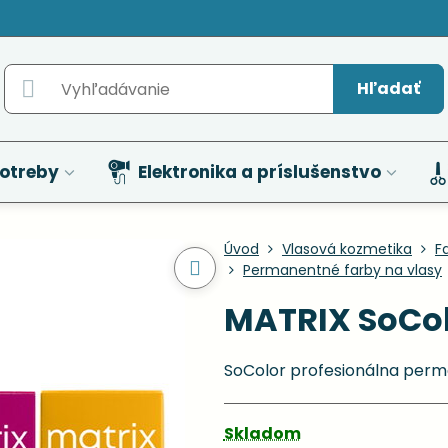
Hľadať
otreby
Elektronika a príslušenstvo
Úvod
Vlasová kozmetika
F
Permanentné farby na vlasy
MATRIX SoCol
SoColor profesionálna perm
Skladom