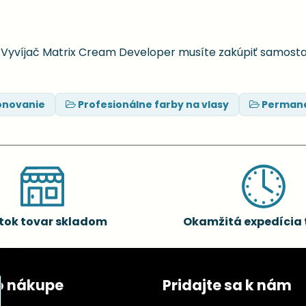
. Vyvíjač Matrix Cream Developer musíte zakúpiť samost
ónovanie
Profesionálne farby na vlasy
Permane
tok tovar skladom
Okamžitá expedícia 
o nákupe
Pridajte sa k nám