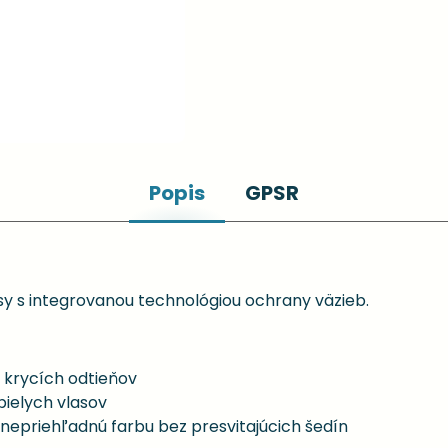
Popis
GPSR
y s integrovanou technológiou ochrany väzieb.
 krycích odtieňov
bielych vlasov
, nepriehľadnú farbu bez presvitajúcich šedín