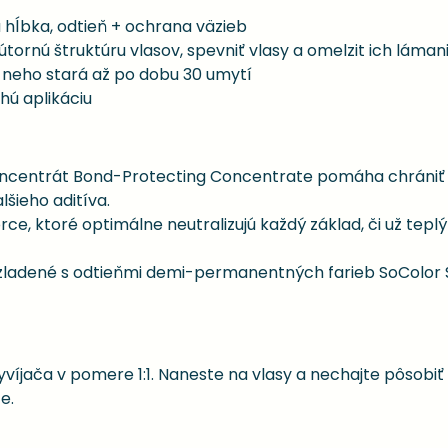
á hĺbka, odtieň + ochrana väzieb
rnú štruktúru vlasov, spevniť vlasy a omelzit ich láman
o neho stará až po dobu 30 umytí
ú aplikáciu
ncentrát Bond-Protecting Concentrate pomáha chrániť a 
šieho aditíva.
, ktoré optimálne neutralizujú každý základ, či už teplý 
 zladené s odtieňmi demi-permanentných farieb SoColor 
yvíjača v pomere 1:1. Naneste na vlasy a nechajte pôsobiť
e.