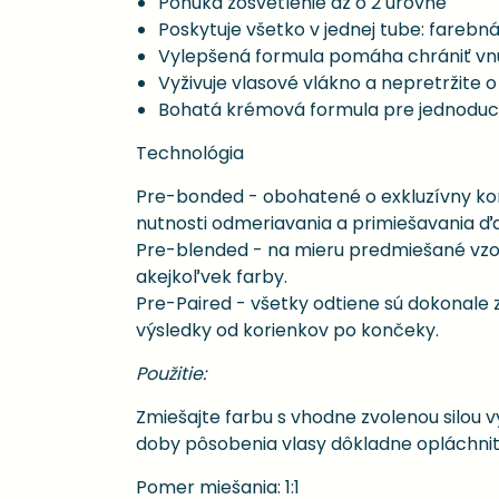
Ponúka zosvetlenie až o 2 úrovne
Poskytuje všetko v jednej tube: farebn
Vylepšená formula pomáha chrániť vnúto
Vyživuje vlasové vlákno a nepretržite 
Bohatá krémová formula pre jednoduch
Technológia
Pre-bonded - obohatené o exkluzívny ko
nutnosti odmeriavania a primiešavania ďal
Pre-blended - na mieru predmiešané vzorce
akejkoľvek farby.
Pre-Paired - všetky odtiene sú dokonale
výsledky od korienkov po končeky.
Použitie:
Zmiešajte farbu s vhodne zvolenou silou v
doby pôsobenia vlasy dôkladne opláchnit
Pomer miešania: 1:1