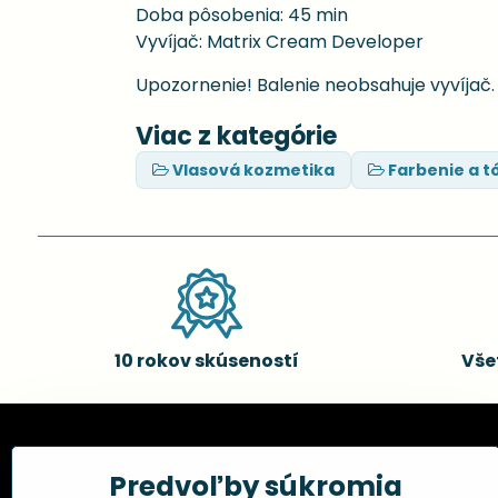
Doba pôsobenia: 45 min
Vyvíjač: Matrix Cream Developer
Upozornenie! Balenie neobsahuje vyvíjač
Viac z kategórie
Vlasová kozmetika
Farbenie a t
10 rokov skúseností
Vše
Kadernícke potreby, s.r.o.
Všetko 
Predvoľby súkromia