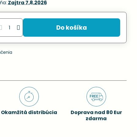
ňa:
Zajtra
7.8.2026
Do košíka
učenia
Okamžitá distribúcia
Doprava nad 80 Eur
zdarma