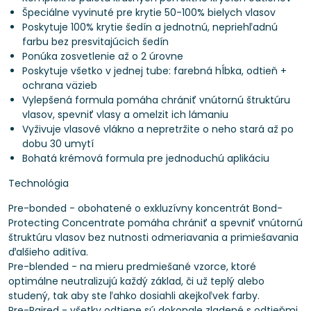
Špeciálne vyvinuté pre krytie 50-100% bielych vlasov
Poskytuje 100% krytie šedín a jednotnú, nepriehľadnú
farbu bez presvitajúcich šedín
Ponúka zosvetlenie až o 2 úrovne
Poskytuje všetko v jednej tube: farebná hĺbka, odtieň +
ochrana väzieb
Vylepšená formula pomáha chrániť vnútornú štruktúru
vlasov, spevniť vlasy a omelzit ich lámaniu
Vyživuje vlasové vlákno a nepretržite o neho stará až po
dobu 30 umytí
Bohatá krémová formula pre jednoduchú aplikáciu
Technológia
Pre-bonded - obohatené o exkluzívny koncentrát Bond-
Protecting Concentrate pomáha chrániť a spevniť vnútornú
štruktúru vlasov bez nutnosti odmeriavania a primiešavania
ďalšieho aditíva.
Pre-blended - na mieru predmiešané vzorce, ktoré
optimálne neutralizujú každý základ, či už teplý alebo
studený, tak aby ste ľahko dosiahli akejkoľvek farby.
Pre-Paired - všetky odtiene sú dokonale zladené s odtieňmi