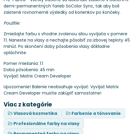
demi-permanentných farieb SoColor Sync, tak aby boli
zaistené rovnomerné výsledky od korienkov po končeky.
Použitie:
Zmiešajte farbu s vhodne zvolenou silou vyvíjača v pomere
1:1. Naneste na vlasy a nechajte pôsobiť za izbovej teploty 45
minút. Po skončení doby pôsobenia vlasy dôkladne
opláchnite.
Pomer miešania: 1:1
Doba pôsobenia: 45 min
Vyvíjač: Matrix Cream Developer
Upozornenie! Balenie neobsahuje vyvíjač. Vyvíjač Matrix
Cream Developer musíte zakúpiť samostatne!
Viac z kategórie
Vlasová kozmetika
Farbenie a tónovanie
Profesionálne farby na vlasy
Permanentné farby na vlasy