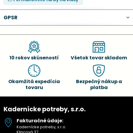
GPSR
10 rokov skúseností
Všetok tovar skladom
Okamžitá expedícia
Bezpečný nákup a
tovaru
platba
Kadernícke potreby, s.r.o.
Fakturačné údaje:
Kadernícke potreby, s.r.o.
Klincová 37