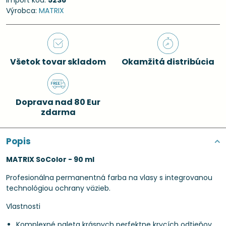
Import kód:
5236
Výrobca:
MATRIX
Všetok tovar skladom
Okamžitá distribúcia
Doprava nad 80 Eur
zdarma
Popis
MATRIX SoColor - 90 ml
Profesionálna permanentná farba na vlasy s integrovanou
technológiou ochrany väzieb.
Vlastnosti
Komplexné paleta krásnych perfektne krycích odtieňov