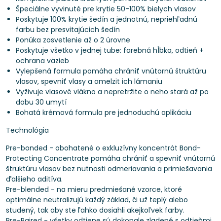
Špeciálne vyvinuté pre krytie 50-100% bielych vlasov
Poskytuje 100% krytie šedín a jednotnú, nepriehľadnú
farbu bez presvitajúcich šedín
Ponúka zosvetlenie až o 2 úrovne
Poskytuje všetko v jednej tube: farebná hĺbka, odtieň +
ochrana väzieb
Vylepšená formula pomáha chrániť vnútornú štruktúru
vlasov, spevniť vlasy a omelzit ich lámaniu
Vyživuje vlasové vlákno a nepretržite o neho stará až po
dobu 30 umytí
Bohatá krémová formula pre jednoduchú aplikáciu
Technológia
Pre-bonded - obohatené o exkluzívny koncentrát Bond-
Protecting Concentrate pomáha chrániť a spevniť vnútornú
štruktúru vlasov bez nutnosti odmeriavania a primiešavania
ďalšieho aditíva.
Pre-blended - na mieru predmiešané vzorce, ktoré
optimálne neutralizujú každý základ, či už teplý alebo
studený, tak aby ste ľahko dosiahli akejkoľvek farby.
Pre-Paired - všetky odtiene sú dokonale zladené s odtieňmi