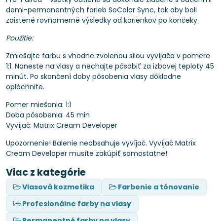
demi-permanentných farieb SoColor Sync, tak aby boli
zaistené rovnomerné výsledky od korienkov po končeky.
Použitie:
Zmiešajte farbu s vhodne zvolenou silou vyvíjača v pomere
1:1. Naneste na vlasy a nechajte pôsobiť za izbovej teploty 45
minút. Po skončení doby pôsobenia vlasy dôkladne
opláchnite.
Pomer miešania: 1:1
Doba pôsobenia: 45 min
Vyvíjač: Matrix Cream Developer
Upozornenie! Balenie neobsahuje vyvíjač. Vyvíjač Matrix
Cream Developer musíte zakúpiť samostatne!
Viac z kategórie
Vlasová kozmetika
Farbenie a tónovanie
Profesionálne farby na vlasy
Permanentné farby na vlasy