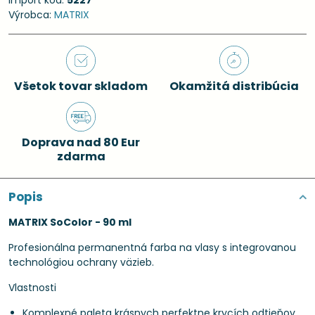
Import kód:
5227
Výrobca:
MATRIX
Všetok tovar skladom
Okamžitá distribúcia
Doprava nad 80 Eur
zdarma
Popis
MATRIX SoColor - 90 ml
Profesionálna permanentná farba na vlasy s integrovanou
technológiou ochrany väzieb.
Vlastnosti
Komplexné paleta krásnych perfektne krycích odtieňov