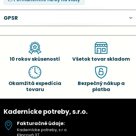
GPSR
10 rokov skúseností
Všetok tovar skladom
Okamžitá expedícia
Bezpečný nákup a
tovaru
platba
Kadernícke potreby, s.r.o.
Fakturačné údaje:
Kadernícke potreby, s.r.o.
Klincová 37