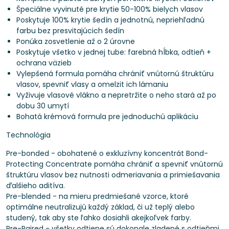
Špeciálne vyvinuté pre krytie 50-100% bielych vlasov
Poskytuje 100% krytie šedín a jednotnú, nepriehľadnú
farbu bez presvitajúcich šedín
Ponúka zosvetlenie až o 2 úrovne
Poskytuje všetko v jednej tube: farebná hĺbka, odtieň +
ochrana väzieb
Vylepšená formula pomáha chrániť vnútornú štruktúru
vlasov, spevniť vlasy a omelzit ich lámaniu
Vyživuje vlasové vlákno a nepretržite o neho stará až po
dobu 30 umytí
Bohatá krémová formula pre jednoduchú aplikáciu
Technológia
Pre-bonded - obohatené o exkluzívny koncentrát Bond-
Protecting Concentrate pomáha chrániť a spevniť vnútornú
štruktúru vlasov bez nutnosti odmeriavania a primiešavania
ďalšieho aditíva.
Pre-blended - na mieru predmiešané vzorce, ktoré
optimálne neutralizujú každý základ, či už teplý alebo
studený, tak aby ste ľahko dosiahli akejkoľvek farby.
Pre-Paired - všetky odtiene sú dokonale zladené s odtieňmi