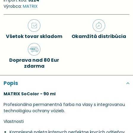
Import kód:
5224
Výrobca:
MATRIX
Všetok tovar skladom
Okamžitá distribúcia
Doprava nad 80 Eur
zdarma
Popis
MATRIX SoColor - 90 ml
Profesionálna permanentná farba na vlasy s integrovanou
technológiou ochrany väzieb.
Vlastnosti
Komplexné paleta krásnych perfektne krycích odtieňov