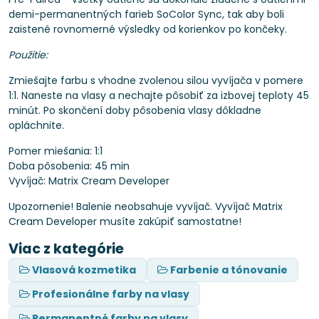
demi-permanentných farieb SoColor Sync, tak aby boli
zaistené rovnomerné výsledky od korienkov po končeky.
Použitie:
Zmiešajte farbu s vhodne zvolenou silou vyvíjača v pomere
1:1. Naneste na vlasy a nechajte pôsobiť za izbovej teploty 45
minút. Po skončení doby pôsobenia vlasy dôkladne
opláchnite.
Pomer miešania: 1:1
Doba pôsobenia: 45 min
Vyvíjač: Matrix Cream Developer
Upozornenie! Balenie neobsahuje vyvíjač. Vyvíjač Matrix
Cream Developer musíte zakúpiť samostatne!
Viac z kategórie
Vlasová kozmetika
Farbenie a tónovanie
Profesionálne farby na vlasy
Permanentné farby na vlasy