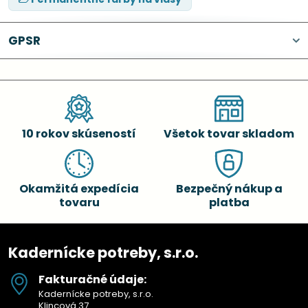
GPSR
10 rokov skúseností
Všetok tovar skladom
Okamžitá expedícia
Bezpečný nákup a
tovaru
platba
Kadernícke potreby, s.r.o.
Fakturačné údaje:
Kadernícke potreby, s.r.o.
Klincová 37