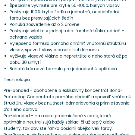
Špeciálne vyvinuté pre krytie 50-100% bielych vlasov
Poskytuje 100% krytie šedín a jednotnú, nepriehľadnú
farbu bez presvitajúcich šedín
Ponúka zosvetlenie až o 2 úrovne
Poskytuje všetko v jednej tube: farebná hĺbka, odtieň +
ochrana väzieb
Vylepšená formula pomáha chrániť vnútornú štruktúru
vlasov, spevniť vlasy a omelzit ich lámaniu
Vyživuje vlasové vlákno a nepretržite o neho stará až po
dobu 30 umytí
Bohatá krémová formula pre jednoduchú aplikáciu
Technológia
Pre-bonded - obohatené o exkluzívny koncentrát Bond-
Protecting Concentrate pomáha chrániť a spevniť vnútornú
štruktúru vlasov bez nutnosti odmeriavania a primiešavania
ďalšieho aditíva.
Pre-blended - na mieru predmiešané vzorce, ktoré
optimálne neutralizujú každý základ, či už teplý alebo
studený, tak aby ste ľahko dosiahli akejkoľvek farby.
Pre-Paired - všetky odtiene sú dokonale zladené s odtieňmi