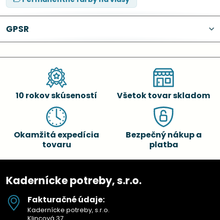
GPSR
10 rokov skúseností
Všetok tovar skladom
Okamžitá expedícia
Bezpečný nákup a
tovaru
platba
Kadernícke potreby, s.r.o.
Fakturačné údaje:
Kadernícke potreby, s.r.o.
Klincová 37