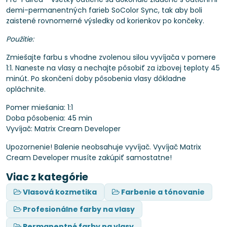
demi-permanentných farieb SoColor Sync, tak aby boli
zaistené rovnomerné výsledky od korienkov po končeky.
Použitie:
Zmiešajte farbu s vhodne zvolenou silou vyvíjača v pomere
1:1. Naneste na vlasy a nechajte pôsobiť za izbovej teploty 45
minút. Po skončení doby pôsobenia vlasy dôkladne
opláchnite.
Pomer miešania: 1:1
Doba pôsobenia: 45 min
Vyvíjač: Matrix Cream Developer
Upozornenie! Balenie neobsahuje vyvíjač. Vyvíjač Matrix
Cream Developer musíte zakúpiť samostatne!
Viac z kategórie
Vlasová kozmetika
Farbenie a tónovanie
Profesionálne farby na vlasy
Permanentné farby na vlasy