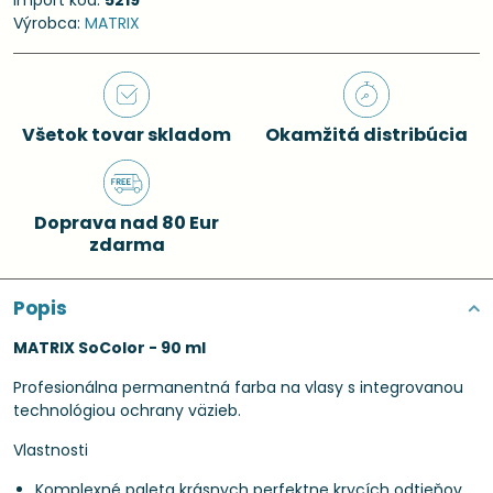
Import kód:
5219
Výrobca:
MATRIX
Všetok tovar skladom
Okamžitá distribúcia
Doprava nad 80 Eur
zdarma
Popis
MATRIX SoColor - 90 ml
Profesionálna permanentná farba na vlasy s integrovanou
technológiou ochrany väzieb.
Vlastnosti
Komplexné paleta krásnych perfektne krycích odtieňov