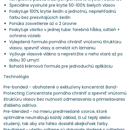
Špeciálne vyvinuté pre krytie 50-100% bielych vlasov
Poskytuje 100% krytie šedín a jednotnú, nepriehľadnú
farbu bez presvitajúcich šedín
Ponúka zosvetlenie až o 2 úrovne
Poskytuje všetko v jednej tube: farebná hĺbka, odtieň +
ochrana väzieb
Vylepšená formula pomáha chrániť vnútornú štruktúru
vlasov, spevniť vlasy a omelzit ich lámaniu
Vyživuje vlasové vlákno a nepretržite o neho stará až po
dobu 30 umytí
Bohatá krémová formula pre jednoduchú aplikáciu
Technológia
Pre-bonded - obohatené o exkluzívny koncentrát Bond-
Protecting Concentrate pomáha chrániť a spevniť vnútornú
štruktúru vlasov bez nutnosti odmeriavania a primiešavania
ďalšieho aditíva.
Pre-blended - na mieru predmiešané vzorce, ktoré
optimálne neutralizujú každý základ, či už teplý alebo
studený, tak aby ste ľahko dosiahli akejkoľvek farby.
Pre-Paired - všetky odtiene sú dokonale zladené s odtieňmi