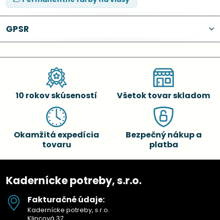
GPSR
10 rokov skúseností
Všetok tovar skladom
Okamžitá expedícia
Bezpečný nákup a
tovaru
platba
Kadernícke potreby, s.r.o.
Fakturačné údaje:
Kadernícke potreby, s.r.o.
Klincová 37