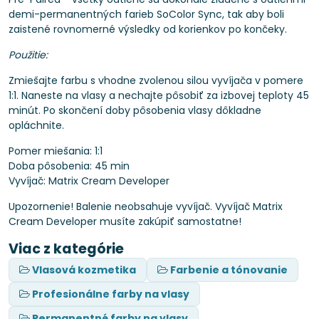
demi-permanentných farieb SoColor Sync, tak aby boli
zaistené rovnomerné výsledky od korienkov po končeky.
Použitie:
Zmiešajte farbu s vhodne zvolenou silou vyvíjača v pomere
1:1. Naneste na vlasy a nechajte pôsobiť za izbovej teploty 45
minút. Po skončení doby pôsobenia vlasy dôkladne
opláchnite.
Pomer miešania: 1:1
Doba pôsobenia: 45 min
Vyvíjač: Matrix Cream Developer
Upozornenie! Balenie neobsahuje vyvíjač. Vyvíjač Matrix
Cream Developer musíte zakúpiť samostatne!
Viac z kategórie
Vlasová kozmetika
Farbenie a tónovanie
Profesionálne farby na vlasy
Permanentné farby na vlasy