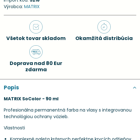
Import kód:
5218
Výrobca:
MATRIX
Všetok tovar skladom
Okamžitá distribúcia
Doprava nad 80 Eur
zdarma
Popis
MATRIX SoColor - 90 ml
Profesionálna permanentná farba na vlasy s integrovanou
technológiou ochrany väzieb.
Vlastnosti
Komplexné paleta krásnych perfektne krycích odtieňov