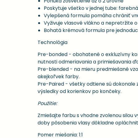
Ponúka zosvetlenie až o 2 úrovne
Poskytuje všetko v jednej tube: farebn
Vylepšená formula pomáha chrániť vnúto
Vyživuje vlasové vlákno a nepretržite 
Bohatá krémová formula pre jednoduch
Technológia
Pre-bonded - obohatené o exkluzívny ko
nutnosti odmeriavania a primiešavania ďal
Pre-blended - na mieru predmiešané vzorce
akejkoľvek farby.
Pre-Paired - všetky odtiene sú dokonale
výsledky od korienkov po končeky.
Použitie:
Zmiešajte farbu s vhodne zvolenou silou v
doby pôsobenia vlasy dôkladne opláchnit
Pomer miešania: 1:1