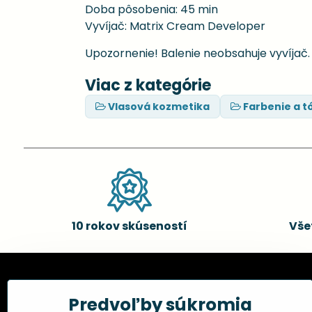
Doba pôsobenia: 45 min
Vyvíjač: Matrix Cream Developer
Upozornenie! Balenie neobsahuje vyvíjač
Viac z kategórie
Vlasová kozmetika
Farbenie a t
10 rokov skúseností
Vše
Kadernícke potreby, s.r.o.
Všetko 
Predvoľby súkromia