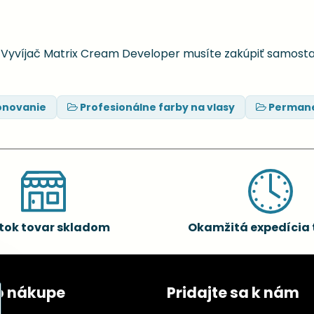
. Vyvíjač Matrix Cream Developer musíte zakúpiť samost
ónovanie
Profesionálne farby na vlasy
Permane
tok tovar skladom
Okamžitá expedícia 
o nákupe
Pridajte sa k nám