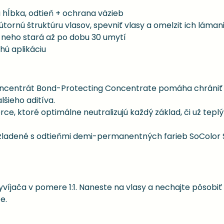
á hĺbka, odtieň + ochrana väzieb
rnú štruktúru vlasov, spevniť vlasy a omelzit ich láman
o neho stará až po dobu 30 umytí
ú aplikáciu
ncentrát Bond-Protecting Concentrate pomáha chrániť a 
šieho aditíva.
, ktoré optimálne neutralizujú každý základ, či už teplý 
 zladené s odtieňmi demi-permanentných farieb SoColor 
yvíjača v pomere 1:1. Naneste na vlasy a nechajte pôsobiť
e.