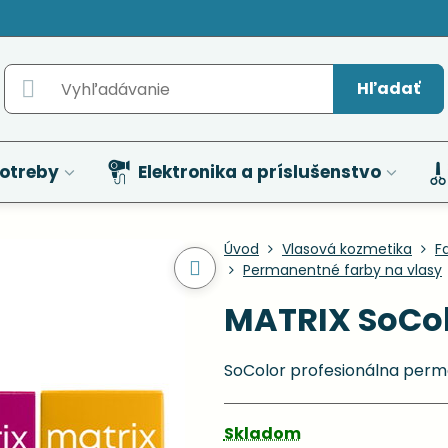
Hľadať
otreby
Elektronika a príslušenstvo
Úvod
Vlasová kozmetika
F
Permanentné farby na vlasy
MATRIX SoCol
SoColor profesionálna perm
Skladom