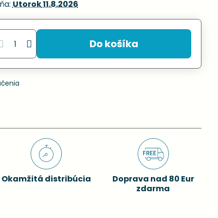
ňa:
Utorok
11.8.2026
Do košíka
učenia
Okamžitá distribúcia
Doprava nad 80 Eur
zdarma