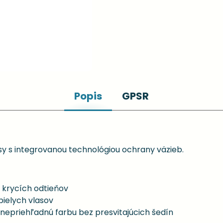
Popis
GPSR
y s integrovanou technológiou ochrany väzieb.
 krycích odtieňov
bielych vlasov
, nepriehľadnú farbu bez presvitajúcich šedín