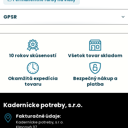
GPSR
10 rokov skúseností
Všetok tovar skladom
Okamžitá expedícia
Bezpečný nákup a
tovaru
platba
Kadernícke potreby, s.r.o.
Fakturačné údaje:
Kadernícke potreby, s.r.o.
Klincová 37