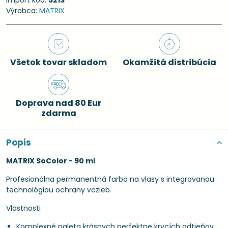
Import kód:
5213
Výrobca:
MATRIX
Všetok tovar skladom
Okamžitá distribúcia
Doprava nad 80 Eur
zdarma
Popis
MATRIX SoColor - 90 ml
Profesionálna permanentná farba na vlasy s integrovanou
technológiou ochrany väzieb.
Vlastnosti
Komplexné paleta krásnych perfektne krycích odtieňov