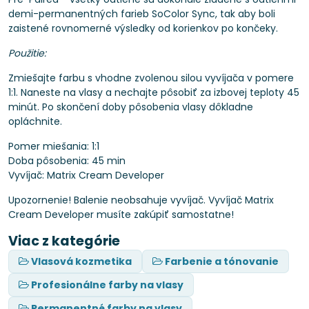
demi-permanentných farieb SoColor Sync, tak aby boli
zaistené rovnomerné výsledky od korienkov po končeky.
Použitie:
Zmiešajte farbu s vhodne zvolenou silou vyvíjača v pomere
1:1. Naneste na vlasy a nechajte pôsobiť za izbovej teploty 45
minút. Po skončení doby pôsobenia vlasy dôkladne
opláchnite.
Pomer miešania: 1:1
Doba pôsobenia: 45 min
Vyvíjač: Matrix Cream Developer
Upozornenie! Balenie neobsahuje vyvíjač. Vyvíjač Matrix
Cream Developer musíte zakúpiť samostatne!
Viac z kategórie
Vlasová kozmetika
Farbenie a tónovanie
Profesionálne farby na vlasy
Permanentné farby na vlasy