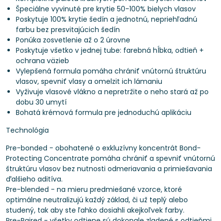
Špeciálne vyvinuté pre krytie 50-100% bielych vlasov
Poskytuje 100% krytie šedín a jednotnú, nepriehľadnú
farbu bez presvitajúcich šedín
Ponúka zosvetlenie až o 2 úrovne
Poskytuje všetko v jednej tube: farebná hĺbka, odtieň +
ochrana väzieb
Vylepšená formula pomáha chrániť vnútornú štruktúru
vlasov, spevniť vlasy a omelzit ich lámaniu
Vyživuje vlasové vlákno a nepretržite o neho stará až po
dobu 30 umytí
Bohatá krémová formula pre jednoduchú aplikáciu
Technológia
Pre-bonded - obohatené o exkluzívny koncentrát Bond-
Protecting Concentrate pomáha chrániť a spevniť vnútornú
štruktúru vlasov bez nutnosti odmeriavania a primiešavania
ďalšieho aditíva.
Pre-blended - na mieru predmiešané vzorce, ktoré
optimálne neutralizujú každý základ, či už teplý alebo
studený, tak aby ste ľahko dosiahli akejkoľvek farby.
Pre-Paired - všetky odtiene sú dokonale zladené s odtieňmi