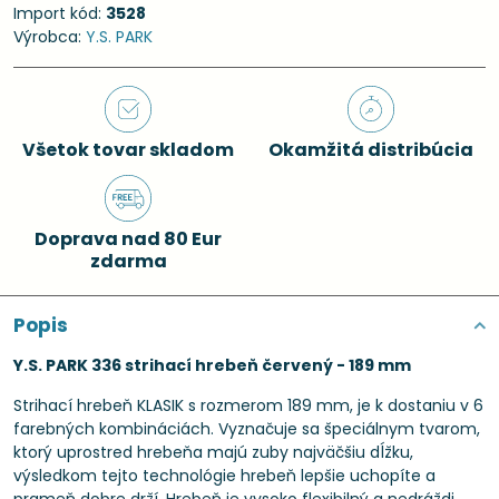
Import kód:
3528
Výrobca:
Y.S. PARK
Všetok tovar skladom
Okamžitá distribúcia
Doprava nad 80 Eur
zdarma
Popis
Y.S. PARK 336 strihací hrebeň červený - 189 mm
Strihací hrebeň KLASIK s rozmerom 189 mm, je k dostaniu v 6
farebných kombináciách. Vyznačuje sa špeciálnym tvarom,
ktorý uprostred hrebeňa majú zuby najväčšiu dĺžku,
výsledkom tejto technológie hrebeň lepšie uchopíte a