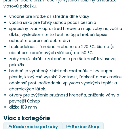
prameň dobre drží. Hrebeň je vysoko flexibilný a nedráždi
vlasovú pokožku.
vhodné pre krátke až stredne dlhé vlasy
väčšia šírka pre ľahký úchop počas česania
špeciálny tvar – uprostred hrebeňa majú zuby najväčšiu
dĺžku, výsledkom tejto technológie hrebeň lepšie
uchopíte a prameň dobre drží
tepluodolnosť: farebné hrebene do 220 °C, čierne (s
obsahom karbónových vlákien) do 150 °C
zuby majú okrúhle zakončenie pre šetrnosť k vlasovej
pokožke
hrebeň je vyrobený z hi-tech materiálu – tzv. super
plastic, ktorý má vysokú životnosť, ľahkosť a maximálnu
odolnosť proti poškodeniu vplyvom vysokých teplôt a
chemických látok.
otvory pre zvýšenie pružnosti hrebeňa, zníženie váhy a
pevnejší úchop
dĺžka 189 mm
Viac z kategórie
Kadernícke potreby
Barber Shop