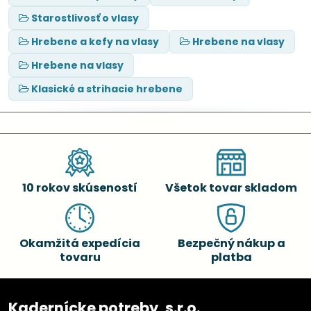
Starostlivosť o vlasy
Hrebene a kefy na vlasy
Hrebene na vlasy
Hrebene na vlasy
Klasické a strihacie hrebene
10 rokov skúseností
Všetok tovar skladom
Okamžitá expedícia
Bezpečný nákup a
tovaru
platba
Kadernícke potreby, s.r.o.