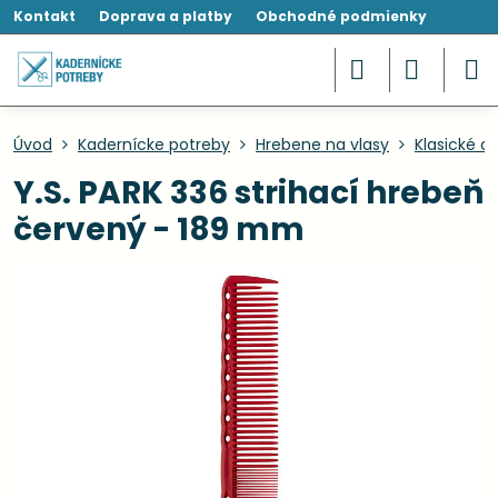
Kontakt
Doprava a platby
Obchodné podmienky
Úvod
Kadernícke potreby
Hrebene na vlasy
Klasické a
Y.S. PARK 336 strihací hrebeň
červený - 189 mm