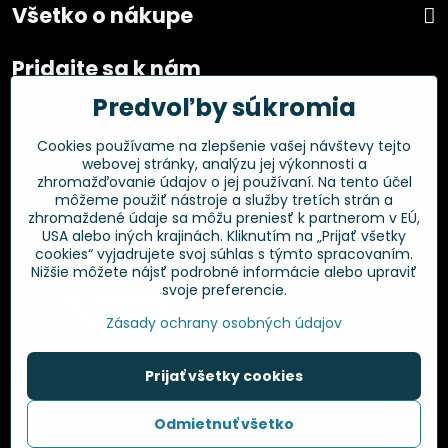
Všetko o nákupe
Pridajte sa k nám
Predvoľby súkromia
Facebook
Instagram
Cookies používame na zlepšenie vašej návštevy tejto
webovej stránky, analýzu jej výkonnosti a
Overené zákazníkmi
zhromažďovanie údajov o jej používaní. Na tento účel
môžeme použiť nástroje a služby tretích strán a
zhromaždené údaje sa môžu preniesť k partnerom v EÚ,
USA alebo iných krajinách. Kliknutím na „Prijať všetky
cookies“ vyjadrujete svoj súhlas s týmto spracovaním.
Nižšie môžete nájsť podrobné informácie alebo upraviť
svoje preferencie.
Zásady ochrany osobných údajov
Prijať všetky cookies
©
2026
Copyright
Odmietnuť všetko
Predvoľby súkromia
Zásady ochrany osobných údajov