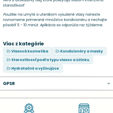
vera a avokádový olej, ktoré poskytujú vlasom intenzívnu
starostlivosť
Použitie:
na umyté a uterákom vysušené vlasy naneste
rovnomerne primerané množstvo kondicionéru a nechajte
pôsobiť 5 - 10 minút. Aplikácia sa odporúča raz týždenne.
Viac z kategórie
Vlasová kozmetika
Kondicionéry a masky
Starostlivosť podľa typu vlasov a účinku
Hydratačné a vyživujúce
GPSR