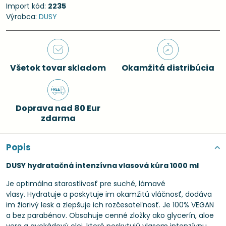
Import kód:
2235
Výrobca:
DUSY
Všetok tovar skladom
Okamžitá distribúcia
Doprava nad 80 Eur
zdarma
Popis
DUSY hydratačná intenzívna vlasová kúra 1000 ml
Je optimálna starostlivosť pre suché, lámavé
vlasy. Hydratuje a poskytuje im okamžitú vláčnosť, dodáva
im žiarivý lesk a zlepšuje ich rozčesateľnosť. Je 100% VEGAN
a bez parabénov. Obsahuje cenné zložky ako glycerín, aloe