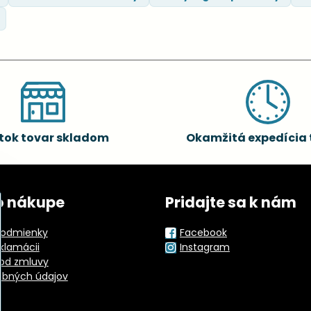
tok tovar skladom
Okamžitá expedícia 
o nákupe
Pridajte sa k nám
odmienky
Facebook
eklamácii
Instagram
od zmluvy
obných údajov