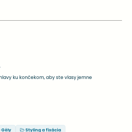
.
hlavy ku končekom, aby ste vlasy jemne
Gély
Styling a fixácia