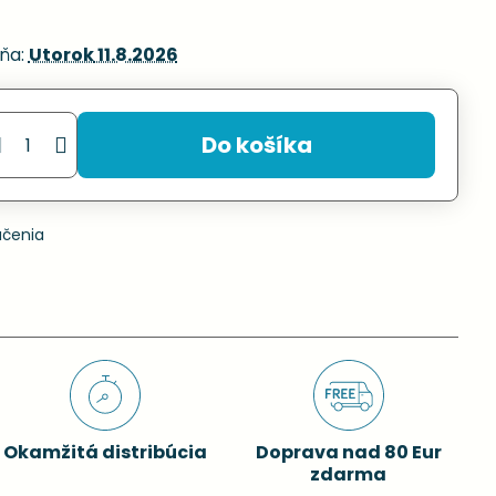
ňa:
Utorok
11.8.2026
Do košíka
učenia
Okamžitá distribúcia
Doprava nad 80 Eur
zdarma