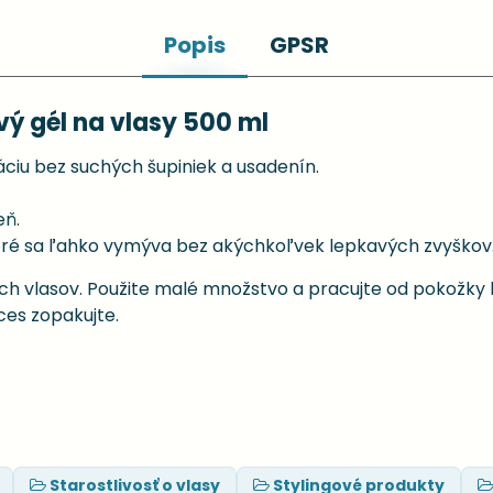
Popis
GPSR
vý gél na vlasy 500 ml
xáciu bez suchých šupiniek a usadenín.
eň.
toré sa ľahko vymýva bez akýchkoľvek lepkavých zvyškov
ch vlasov. Použite malé množstvo a pracujte od pokožky 
oces zopakujte.
Starostlivosť o vlasy
Stylingové produkty