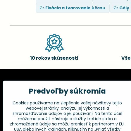
Fixácia a tvarovanie účesu
Gély
10 rokov skúseností
Vše
Kadernícke potreby, s.r.o.
Všetko 
Predvoľby súkromia
Fakturačné údaje:
Obchodné p
Cookies používame na zlepšenie vašej návštevy tejto
Postup pri r
Kadernícke potreby, s.r.o.
webovej stránky, analýzu jej výkonnosti a
Klincová 37
Odstúpenie 
zhromažďovanie údajov o jej používaní. Na tento účel
821 08 Bratislava
Ochrana os
môžeme použiť nástroje a služby tretích strán a
GPSR
zhromaždené údaje sa môžu preniesť k partnerom v EÚ,
+421 948 014 333
USA alebo iných krajinách. Kliknutím na „Prijať všetky