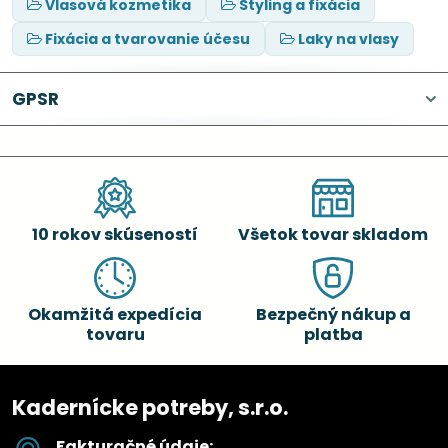
Vlasová kozmetika
Styling a fixácia
Fixácia a tvarovanie účesu
Laky na vlasy
GPSR
10 rokov skúseností
Všetok tovar skladom
Okamžitá expedícia
Bezpečný nákup a
tovaru
platba
Kadernícke potreby, s.r.o.
Fakturačné údaje: