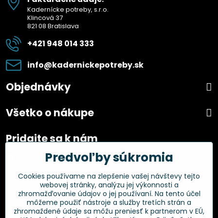
Kadernícke potreby, s.r.o.
Klincová 37
821 08 Bratislava
+421 948 014 333
info​@kadernickepotreby​.sk
Objednávky
Všetko o nákupe
Pridajte sa k nám
Predvoľby súkromia
Facebook
Instagram
Cookies používame na zlepšenie vašej návštevy tejto
webovej stránky, analýzu jej výkonnosti a
Overené zákazníkmi
zhromažďovanie údajov o jej používaní. Na tento účel
môžeme použiť nástroje a služby tretích strán a
zhromaždené údaje sa môžu preniesť k partnerom v EÚ,