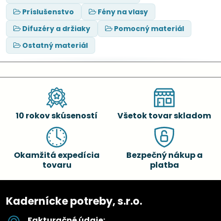
Príslušenstvo
Fény na vlasy
Difuzéry a držiaky
Pomocný materiál
Ostatný materiál
10 rokov skúseností
Všetok tovar skladom
Okamžitá expedícia
Bezpečný nákup a
tovaru
platba
Kadernícke potreby, s.r.o.
Fakturačné údaje: