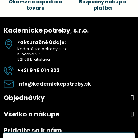
Okamžitá expedícia
Bezpečný nákup a
tovaru
platba
Kadernícke potreby, s.r.o.
Fakturačné údaje:
Kadernícke potreby, s.r.o.
Klincová 37
821 08 Bratislava
+421 948 014 333
info​@kadernickepotreby​.sk
Objednávky
Všetko o nákupe
Pridajte sa k nám