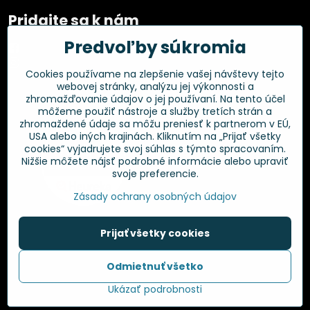
Pridajte sa k nám
Predvoľby súkromia
Facebook
Instagram
Cookies používame na zlepšenie vašej návštevy tejto
webovej stránky, analýzu jej výkonnosti a
Overené zákazníkmi
zhromažďovanie údajov o jej používaní. Na tento účel
môžeme použiť nástroje a služby tretích strán a
zhromaždené údaje sa môžu preniesť k partnerom v EÚ,
USA alebo iných krajinách. Kliknutím na „Prijať všetky
cookies“ vyjadrujete svoj súhlas s týmto spracovaním.
Nižšie môžete nájsť podrobné informácie alebo upraviť
svoje preferencie.
Zásady ochrany osobných údajov
Prijať všetky cookies
©
2026
Copyright
Odmietnuť všetko
Predvoľby súkromia
Zásady ochrany osobných údajov
Ukázať podrobnosti
Vytvorené pomocou:
BiznisWeb.sk