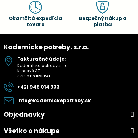
Okamžitá expedícia
Bezpečný nákup a
tovaru
platba
Kadernícke potreby, s.r.o.
Fakturačné údaje:
Kadernícke potreby, s.r.o.
Klincová 37
821 08 Bratislava
+421 948 014 333
info​@kadernickepotreby​.sk
Objednávky
Všetko o nákupe