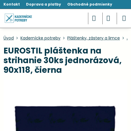
Kontakt
Doprava a platby
Obchodné podmienky
Úvod
Kadernícke potreby
Pláštenky, zástery a limce
Je
EUROSTIL pláštenka na
strihanie 30ks jednorázová,
90x118, čierna