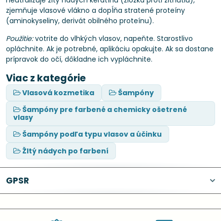
neutralizuje žltý nádych keratínu (zložka proti žltnutiu),
zjemňuje vlasové vlákno a dopĺňa stratené proteíny
(aminokyseliny, derivát obilného proteínu).
Použitie:
votrite do vlhkých vlasov, napeňte. Starostlivo
opláchnite. Ak je potrebné, aplikáciu opakujte. Ak sa dostane
prípravok do očí, dôkladne ich vypláchnite.
Viac z kategórie
Vlasová kozmetika
Šampóny
Šampóny pre farbené a chemicky ošetrené
vlasy
Šampóny podľa typu vlasov a účinku
Žltý nádych po farbení
GPSR