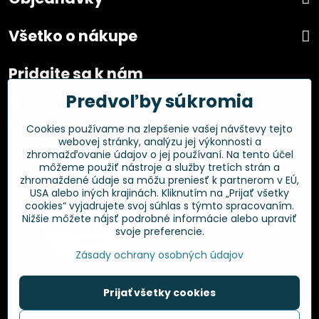
Všetko o nákupe
Pridajte sa k nám
Predvoľby súkromia
Facebook
Instagram
Cookies používame na zlepšenie vašej návštevy tejto
webovej stránky, analýzu jej výkonnosti a
Overené zákazníkmi
zhromažďovanie údajov o jej používaní. Na tento účel
môžeme použiť nástroje a služby tretích strán a
zhromaždené údaje sa môžu preniesť k partnerom v EÚ,
USA alebo iných krajinách. Kliknutím na „Prijať všetky
cookies“ vyjadrujete svoj súhlas s týmto spracovaním.
Nižšie môžete nájsť podrobné informácie alebo upraviť
svoje preferencie.
Zásady ochrany osobných údajov
Prijať všetky cookies