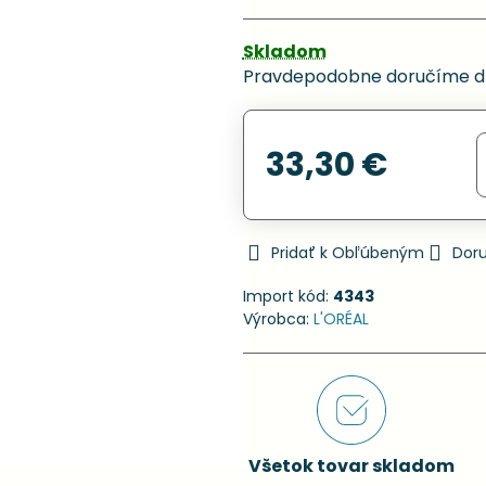
Skladom
Pravdepodobne doručíme d
33,30 €
Pridať k Obľúbeným
Dor
Import kód:
4343
Výrobca:
L'ORÉAL
Všetok tovar skladom