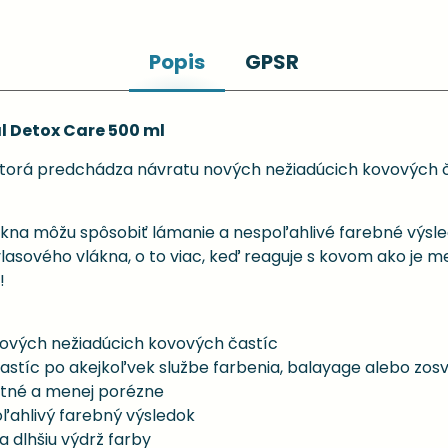
Popis
GPSR
al Detox Care 500 ml
 ktorá predchádza návratu nových nežiadúcich kovových 
vlákna môžu spôsobiť lámanie a nespoľahlivé farebné výsl
lasového vlákna, o to viac, keď reaguje s kovom ako je m
!
nových nežiadúcich kovových častíc
častíc po akejkoľvek službe farbenia, balayage alebo zos
stné a menej porézne
oľahlivý farebný výsledok
 dlhšiu výdrž farby