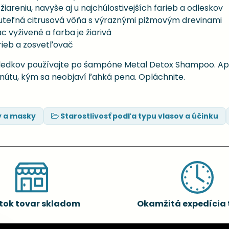
iareniu, navyše aj u najchúlostivejších farieb a odleskov
uteľná citrusová vôňa s výraznými pižmovým drevinami
ac vyživené a farba je žiarivá
rieb a zosvetľovač
sledkov používajte po šampóne Metal Detox Shampoo. 
inútu, kým sa neobjaví ľahká pena. Opláchnite.
y a masky
Starostlivosť podľa typu vlasov a účinku
tok tovar skladom
Okamžitá expedícia 