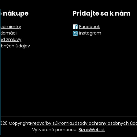
o nákupe
Pridajte sa k nám
odmienky
Facebook
eklamácii
Instagram
od zmluvy
obných údajov
026
Copyright
Predvoľby súkromia
Zásady ochrany osobných úd
Vytvorené pomocou:
BiznisWeb.sk