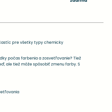
zdarma
častíc pre všetky typy chemicky
edky počas farbenia a zosvetľovanie? Tiež
eď, ale tiež môže spôsobiť zmenu farby. S
vetľovania