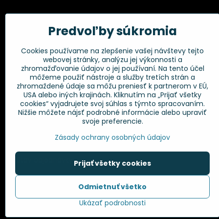
Kadernícke potreby, s.r.o.
Všetko 
Predvoľby súkromia
Fakturačné údaje:
Obchodné p
Cookies používame na zlepšenie vašej návštevy tejto
Postup pri r
Kadernícke potreby, s.r.o.
webovej stránky, analýzu jej výkonnosti a
Klincová 37
Odstúpenie 
zhromažďovanie údajov o jej používaní. Na tento účel
821 08 Bratislava
Ochrana os
môžeme použiť nástroje a služby tretích strán a
GPSR
zhromaždené údaje sa môžu preniesť k partnerom v EÚ,
+421 948 014 333
USA alebo iných krajinách. Kliknutím na „Prijať všetky
cookies“ vyjadrujete svoj súhlas s týmto spracovaním.
Nižšie môžete nájsť podrobné informácie alebo upraviť
info​@kadernickepotreby​.sk
svoje preferencie.
Objednávky
Zásady ochrany osobných údajov
Stav objednávky
Prijať všetky cookies
Odmietnuť všetko
©
2
Ukázať podrobnosti