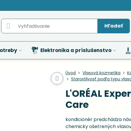
Hľadať
otreby
Elektronika a príslušenstvo
Úvod
Vlasová kozmetika
K
Starostlivosť podľa typu vlas
L'ORÉAL Exper
Care
kondicionér predchádza náv
chemicky ošetrených vlaso