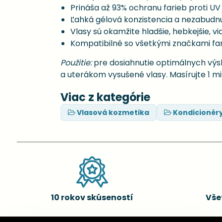
Prináša až 93% ochranu farieb proti UV ž
Ľahká gélová konzistencia a nezabudn
Vlasy sú okamžite hladšie, hebkejšie, vi
Kompatibilné so všetkými značkami fa
Použitie:
pre dosiahnutie optimálnych vý
a uterákom vysušené vlasy. Masírujte 1 m
Viac z kategórie
Vlasová kozmetika
Kondicionér
10 rokov skúseností
Vše