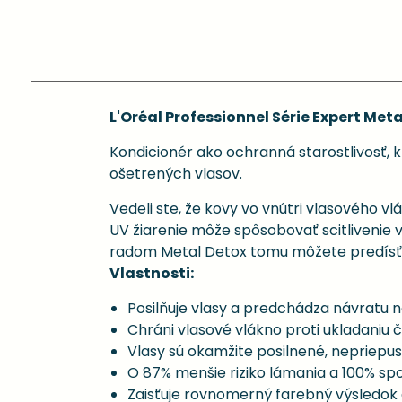
L'Oréal Professionnel Série Expert Met
Kondicionér ako ochranná starostlivosť,
ošetrených vlasov.
Vedeli ste, že kovy vo vnútri vlasového 
UV žiarenie môže spôsobovať scitlivenie v
radom Metal Detox tomu môžete predísť
Vlastnosti:
Posilňuje vlasy a predchádza návratu 
Chráni vlasové vlákno proti ukladaniu 
Vlasy sú okamžite posilnené, nepriepu
O 87% menšie riziko lámania a 100% sp
Zaisťuje rovnomerný farebný výsledok a