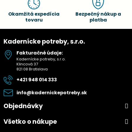
Okamžitá expedícia
Bezpečný nákup a
tovaru
platba
Kadernícke potreby, s.r.o.
Fakturačné údaje:
Kadernícke potreby, s.r.o.
Klincová 37
821 08 Bratislava
+421 948 014 333
info​@kadernickepotreby​.sk
Objednávky
Všetko o nákupe