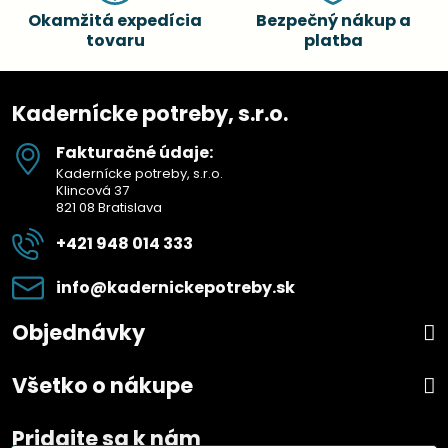
Okamžitá expedícia
Bezpečný nákup a
tovaru
platba
Kadernícke potreby, s.r.o.
Fakturačné údaje:
Kadernícke potreby, s.r.o.
Klincová 37
821 08 Bratislava
+421 948 014 333
info​@kadernickepotreby​.sk
Objednávky
Všetko o nákupe
Pridajte sa k nám