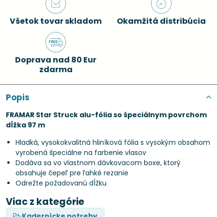
Všetok tovar skladom
Okamžitá distribúcia
Doprava nad 80 Eur
zdarma
Popis
FRAMAR Star Struck alu-fólia so špeciálnym povrchom
dĺžka 97 m
Hladká, vysokokvalitná hliníková fólia s vysokým obsahom
vyrobená špeciálne na farbenie vlasov
Dodáva sa vo vlastnom dávkovacom boxe, ktorý
obsahuje čepeľ pre ľahké rezanie
Odrežte požadovanú dĺžku
Viac z kategórie
Kadernícke potreby