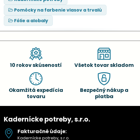
Pomôcky na farbenie vlasov a trvalú
Fólie a alobaly
10 rokov skúseností
Všetok tovar skladom
Okamžitá expedícia
Bezpečný nákup a
tovaru
platba
Kadernícke potreby, s.r.o.
Fakturačné údaje:
Kadernícke potreby, s.r.o.