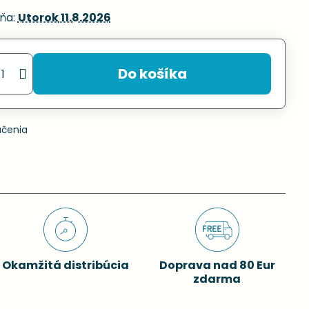
ňa:
Utorok
11.8.2026
Do košíka
učenia
Okamžitá distribúcia
Doprava nad 80 Eur
zdarma