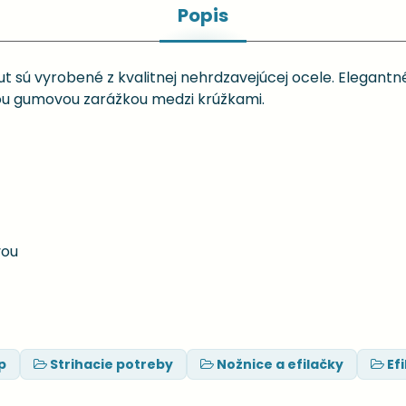
Popis
ut sú vyrobené z kvalitnej nehrdzavejúcej ocele. Elegant
ou gumovou zarážkou medzi krúžkami.
vou
p
Strihacie potreby
Nožnice a efilačky
Ef