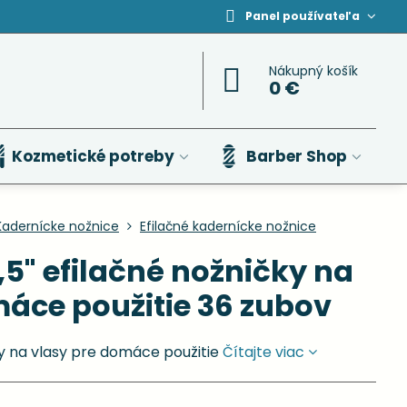
Panel používateľa
Nákupný košík
0 €
Kozmetické potreby
Barber Shop
Kadernícke nožnice
Efilačné kadernícke nožnice
,5" efilačné nožničky na
máce použitie 36 zubov
y na vlasy pre domáce použitie
Čítajte viac