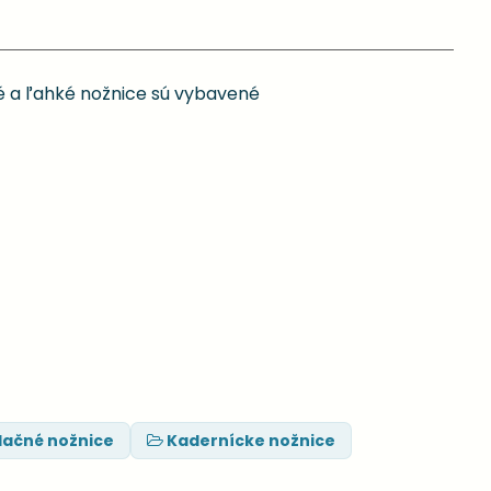
né a ľahké nožnice sú vybavené
ilačné nožnice
Kadernícke nožnice