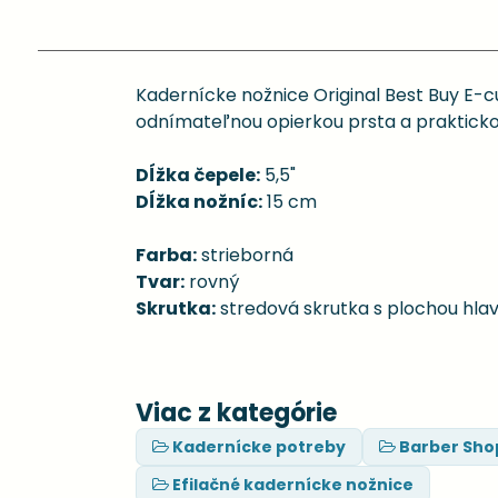
Kadernícke nožnice Original Best Buy E-c
odnímateľnou opierkou prsta a praktick
Dĺžka čepele:
5,5"
Dĺžka nožníc:
15 cm
Farba:
strieborná
Tvar:
rovný
Skrutka:
stredová skrutka s plochou hla
Viac z kategórie
Kadernícke potreby
Barber Sho
Efilačné kadernícke nožnice