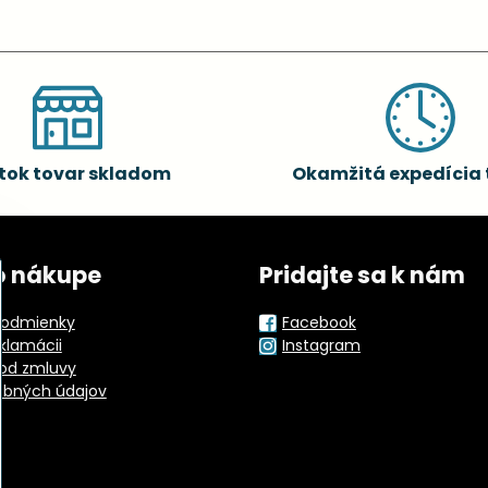
tok tovar skladom
Okamžitá expedícia 
o nákupe
Pridajte sa k nám
odmienky
Facebook
eklamácii
Instagram
od zmluvy
obných údajov