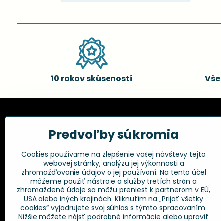
10 rokov skúseností
Vše
Kadernícke potreby, s.r.o.
Všetko 
Predvoľby súkromia
Fakturačné údaje:
Obchodné p
Cookies používame na zlepšenie vašej návštevy tejto
Postup pri r
Kadernícke potreby, s.r.o.
webovej stránky, analýzu jej výkonnosti a
Klincová 37
Odstúpenie 
zhromažďovanie údajov o jej používaní. Na tento účel
821 08 Bratislava
Ochrana os
môžeme použiť nástroje a služby tretích strán a
GPSR
zhromaždené údaje sa môžu preniesť k partnerom v EÚ,
+421 948 014 333
USA alebo iných krajinách. Kliknutím na „Prijať všetky
cookies“ vyjadrujete svoj súhlas s týmto spracovaním.
Nižšie môžete nájsť podrobné informácie alebo upraviť
info​@kadernickepotreby​.sk