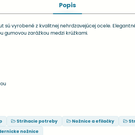
Popis
ut sú vyrobené z kvalitnej nehrdzavejúcej ocele. Elegant
ou gumovou zarážkou medzi krúžkami.
vou
p
Strihacie potreby
Nožnice a efilačky
St
dernícke nožnice