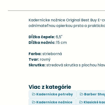
Kadernícke nožnice Original Best Buy E-c
odnímateľnou opierkou prsta a praktick
Dĺžka čepele:
6,5"
Dĺžka nožníc:
15 cm
Farba:
strieborná
Tvar:
rovný
Skrutka:
stredová skrutka s plochou hla
Viac z kategórie
Kadernícke potreby
Barber Sho
Kadernícke nožnice
Klasické ka