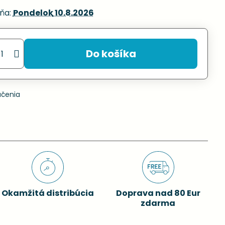
ňa:
Pondelok
10.8.2026
Do košíka
učenia
Okamžitá distribúcia
Doprava nad 80 Eur
zdarma