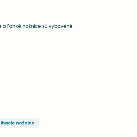
né a ľahké nožnice sú vybavené
rihacie nožnice