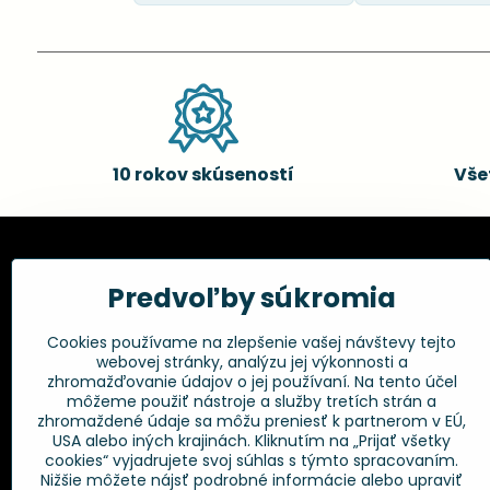
10 rokov skúseností
Vše
Kadernícke potreby, s.r.o.
Všetko 
Predvoľby súkromia
Fakturačné údaje:
Obchodné p
Cookies používame na zlepšenie vašej návštevy tejto
Postup pri r
Kadernícke potreby, s.r.o.
webovej stránky, analýzu jej výkonnosti a
Klincová 37
Odstúpenie 
zhromažďovanie údajov o jej používaní. Na tento účel
821 08 Bratislava
Ochrana os
môžeme použiť nástroje a služby tretích strán a
GPSR
zhromaždené údaje sa môžu preniesť k partnerom v EÚ,
+421 948 014 333
USA alebo iných krajinách. Kliknutím na „Prijať všetky
cookies“ vyjadrujete svoj súhlas s týmto spracovaním.
Nižšie môžete nájsť podrobné informácie alebo upraviť
info​@kadernickepotreby​.sk