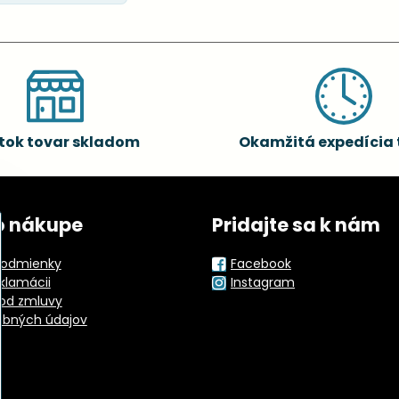
tok tovar skladom
Okamžitá expedícia 
o nákupe
Pridajte sa k nám
odmienky
Facebook
eklamácii
Instagram
od zmluvy
obných údajov