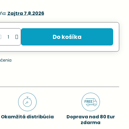
ňa:
Zajtra
7.8.2026
Do košíka
učenia
Okamžitá distribúcia
Doprava nad 80 Eur
zdarma