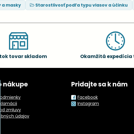
y a masky
Starostlivosť podľa typu vlasov a účinku
tok tovar skladom
Okamžitá expedícia 
o nákupe
Pridajte sa k nám
odmienky
Facebook
eklamácii
Instagram
od zmluvy
obných údajov