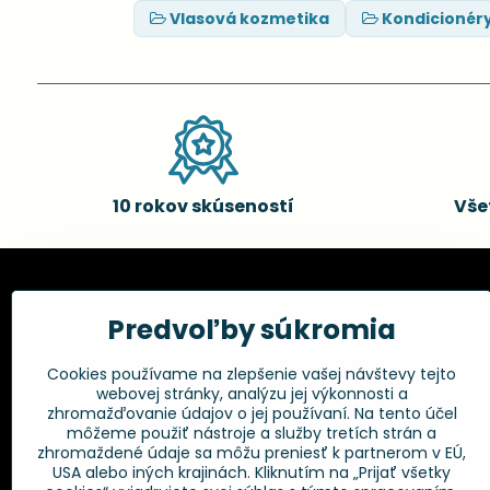
Vlasová kozmetika
Kondicionér
10 rokov skúseností
Vše
Kadernícke potreby, s.r.o.
Všetko 
Predvoľby súkromia
Fakturačné údaje:
Obchodné p
Cookies používame na zlepšenie vašej návštevy tejto
Postup pri r
Kadernícke potreby, s.r.o.
webovej stránky, analýzu jej výkonnosti a
Klincová 37
Odstúpenie 
zhromažďovanie údajov o jej používaní. Na tento účel
821 08 Bratislava
Ochrana os
môžeme použiť nástroje a služby tretích strán a
GPSR
zhromaždené údaje sa môžu preniesť k partnerom v EÚ,
+421 948 014 333
USA alebo iných krajinách. Kliknutím na „Prijať všetky