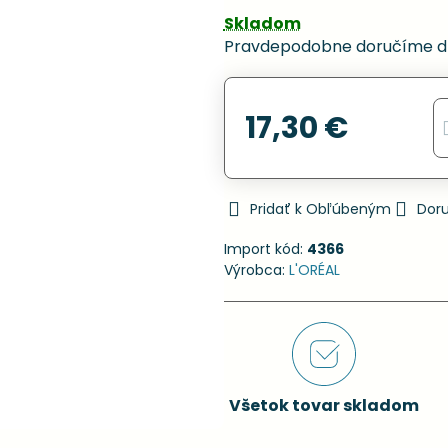
Skladom
Pravdepodobne doručíme d
17,30 €
Pridať k Obľúbeným
Dor
Import kód:
4366
Výrobca:
L'ORÉAL
Všetok tovar skladom