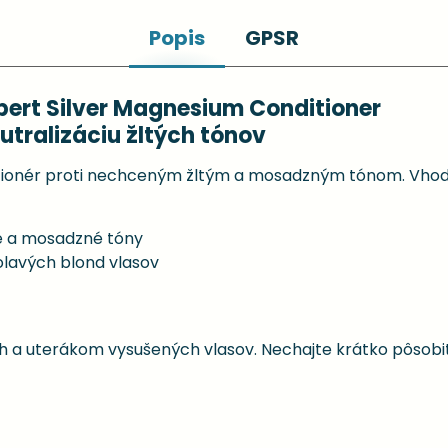
Popis
GPSR
xpert Silver Magnesium Conditioner
utralizáciu žltých tónov
dicionér proti nechceným žltým a mosadzným tónom. Vhodný
té a mosadzné tóny
olavých blond vlasov
 a uterákom vysušených vlasov. Nechajte krátko pôsobiť