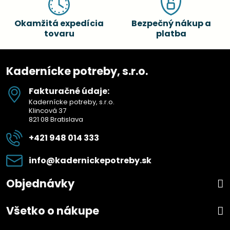
Okamžitá expedícia
Bezpečný nákup a
tovaru
platba
Kadernícke potreby, s.r.o.
Fakturačné údaje:
Kadernícke potreby, s.r.o.
Klincová 37
821 08 Bratislava
+421 948 014 333
info​@kadernickepotreby​.sk
Objednávky
Všetko o nákupe