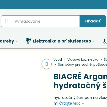
Hľadať
otreby
Elektronika a príslušenstvo
Úvod
Vlasová kozmetika
Š
Šampóny pre suché, poškode
BIACRÉ Arga
hydratačný š
hydratačný šampón na vlas
ml
Čítajte viac