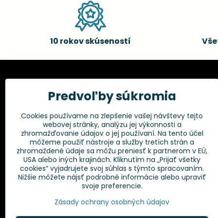
10 rokov skúseností
Vše
Kadernícke potreby, s.r.o.
Všetko 
Predvoľby súkromia
Fakturačné údaje:
Obchodné p
Cookies používame na zlepšenie vašej návštevy tejto
Postup pri r
Kadernícke potreby, s.r.o.
webovej stránky, analýzu jej výkonnosti a
Klincová 37
Odstúpenie 
zhromažďovanie údajov o jej používaní. Na tento účel
821 08 Bratislava
Ochrana os
môžeme použiť nástroje a služby tretích strán a
GPSR
zhromaždené údaje sa môžu preniesť k partnerom v EÚ,
+421 948 014 333
USA alebo iných krajinách. Kliknutím na „Prijať všetky
cookies“ vyjadrujete svoj súhlas s týmto spracovaním.
Nižšie môžete nájsť podrobné informácie alebo upraviť
info​@kadernickepotreby​.sk
svoje preferencie.
Objednávky
Zásady ochrany osobných údajov