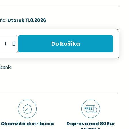
ňa:
Utorok
11.8.2026
Do košíka
učenia
Okamžitá distribúcia
Doprava nad 80 Eur