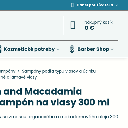
Panel používateľa
Nákupný košík
0 €
Kozmetické potreby
Barber Shop
ampóny
Šampóny podľa typu vlasov a účinku
né a lámavé vlasy
n and Macadamia
ampón na vlasy 300 ml
y so zmesou arganového a makadamového oleja 300