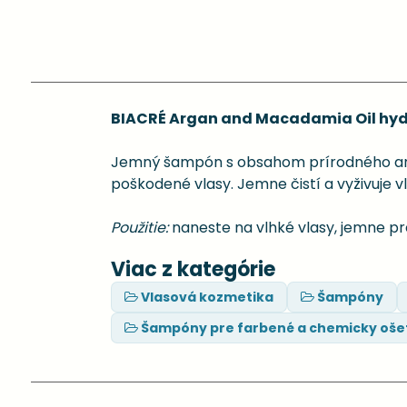
BIACRÉ Argan and Macadamia Oil hy
Jemný šampón s obsahom prírodného argá
poškodené vlasy. Jemne čistí a vyživuje v
Použitie:
naneste na vlhké vlasy, jemne pr
Viac z kategórie
Vlasová kozmetika
Šampóny
Šampóny pre farbené a chemicky oše