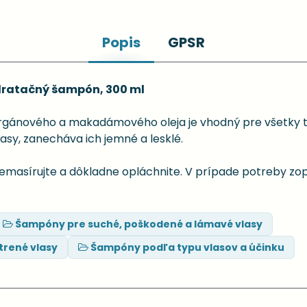
Popis
GPSR
dratačný šampón, 300 ml
nového a makadámového oleja je vhodný pre všetky typ
lasy, zanecháva ich jemné a lesklé.
emasírujte a dôkladne opláchnite. V prípade potreby zop
Šampóny pre suché, poškodené a lámavé vlasy
trené vlasy
Šampóny podľa typu vlasov a účinku