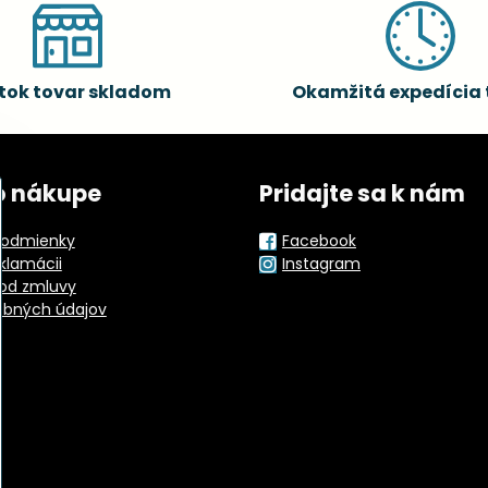
tok tovar skladom
Okamžitá expedícia 
o nákupe
Pridajte sa k nám
odmienky
Facebook
eklamácii
Instagram
od zmluvy
obných údajov