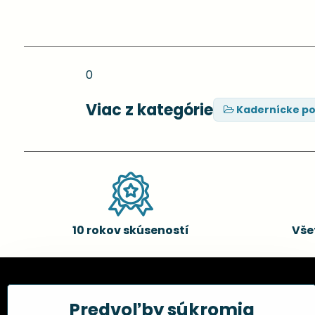
0
Viac z kategórie
Kadernícke p
10 rokov skúseností
Vše
Kadernícke potreby, s.r.o.
Všetko 
Predvoľby súkromia