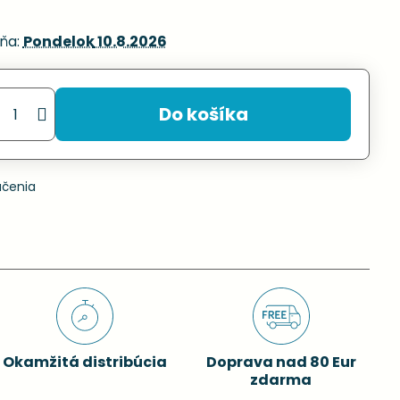
ňa:
Pondelok
10.8.2026
Do košíka
učenia
Okamžitá distribúcia
Doprava nad 80 Eur
zdarma