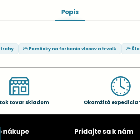
Popis
otreby
Pomôcky na farbenie vlasov a trvalú
Šte
tok tovar skladom
Okamžitá expedícia 
o nákupe
Pridajte sa k nám