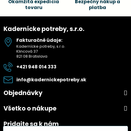
Okamžitá expedícia
Bezpečný nákup a
tovaru
platba
Kadernícke potreby, s.r.o.
Fakturačné údaje:
Kadernícke potreby, s.r.o.
Klincová 37
821 08 Bratislava
+421 948 014 333
info​@kadernickepotreby​.sk
Objednávky
Všetko o nákupe
Pridajte sa k nám