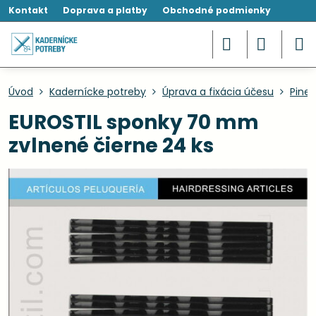
Kontakt
Doprava a platby
Obchodné podmienky
Úvod
Kadernícke potreby
Úprava a fixácia účesu
Pinet
EUROSTIL sponky 70 mm
zvlnené čierne 24 ks