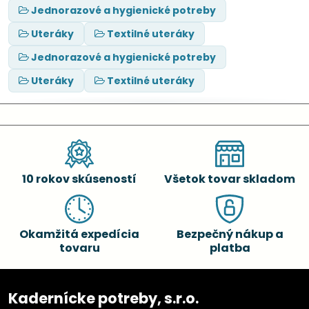
Jednorazové a hygienické potreby
Uteráky
Textilné uteráky
Jednorazové a hygienické potreby
Uteráky
Textilné uteráky
10 rokov skúseností
Všetok tovar skladom
Okamžitá expedícia
Bezpečný nákup a
tovaru
platba
Kadernícke potreby, s.r.o.