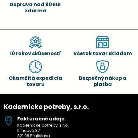
Doprava nad 80 Eur
zdarma
10 rokov skúseností
Všetok tovar skladom
Okamžitá expedícia
Bezpečný nákup a
tovaru
platba
Kadernícke potreby, s.r.o.
Fakturačné údaje:
Kadernícke potreby, s.r.o.
Klincová 37
821 08 Bratislava