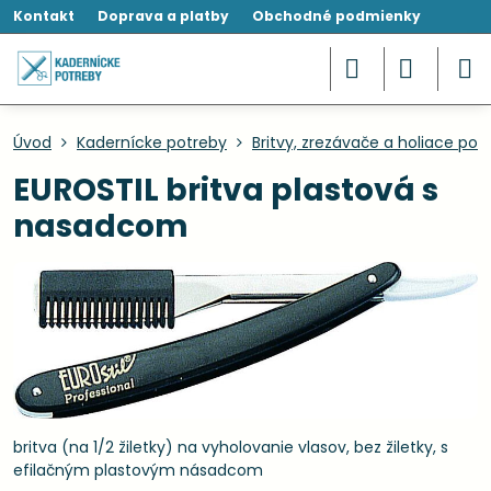
Kontakt
Doprava a platby
Obchodné podmienky
Úvod
Kadernícke potreby
Britvy, zrezávače a holiace po
EUROSTIL britva plastová s
nasadcom
britva (na 1/2 žiletky) na vyholovanie vlasov, bez žiletky, s
efilačným plastovým násadcom