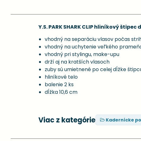
Y.S. PARK SHARK CLIP hliníkový štipec d
vhodný na separáciu vlasov počas strih
vhodný na uchytenie veľkého prameňa 
vhodný pri stylingu, make-upu
drží aj na kratších vlasoch
zuby sú umietnené po celej dĺžke štipca 
hliníkové telo
balenie 2 ks
dĺžka 10,6 cm
Viac z kategórie
Kadernícke p