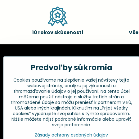
10 rokov skúseností
Vše
Kadernícke potreby, s.r.o.
Všetko 
Predvoľby súkromia
Fakturačné údaje:
Obchodné p
Cookies používame na zlepšenie vašej návštevy tejto
Postup pri r
Kadernícke potreby, s.r.o.
webovej stránky, analýzu jej výkonnosti a
Klincová 37
Odstúpenie 
zhromažďovanie údajov o jej používaní. Na tento účel
821 08 Bratislava
Ochrana os
môžeme použiť nástroje a služby tretích strán a
GPSR
zhromaždené údaje sa môžu preniesť k partnerom v EÚ,
+421 948 014 333
USA alebo iných krajinách. Kliknutím na „Prijať všetky
cookies“ vyjadrujete svoj súhlas s týmto spracovaním.
Nižšie môžete nájsť podrobné informácie alebo upraviť
info​@kadernickepotreby​.sk
svoje preferencie.
Objednávky
Zásady ochrany osobných údajov