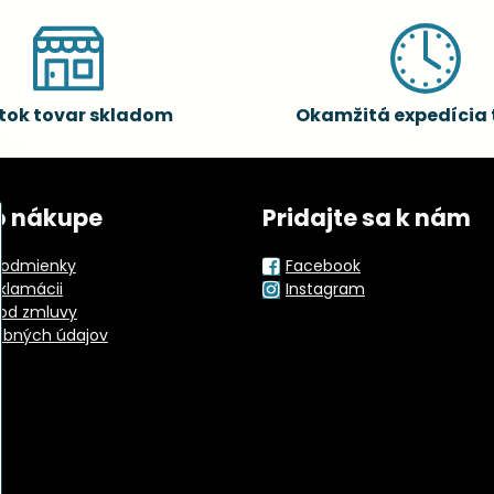
tok tovar skladom
Okamžitá expedícia 
o nákupe
Pridajte sa k nám
odmienky
Facebook
eklamácii
Instagram
od zmluvy
obných údajov