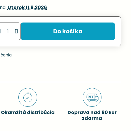
ňa:
Utorok
11.8.2026
Do košíka
učenia
Okamžitá distribúcia
Doprava nad 80 Eur
zdarma