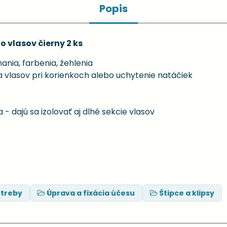
Popis
o vlasov čierny 2 ks
ania, farbenia, žehlenia
vlasov pri korienkoch alebo uchytenie natáčiek
- dajú sa izolovať aj dlhé sekcie vlasov
otreby
Úprava a fixácia účesu
Štipce a klipsy