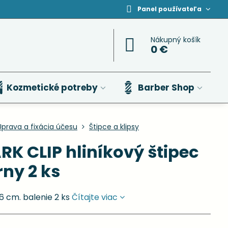
Panel používateľa
Nákupný košík
0 €
Kozmetické potreby
Barber Shop
Úprava a fixácia účesu
Štipce a klipsy
RK CLIP hliníkový štipec
rny 2 ks
,6 cm. balenie 2 ks
Čítajte viac