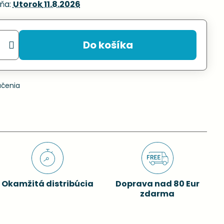
ňa:
Utorok
11.8.2026
Do košíka
učenia
Okamžitá distribúcia
Doprava nad 80 Eur
zdarma