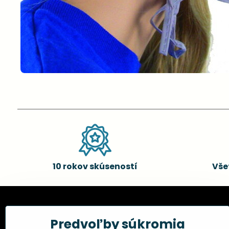
10 rokov skúseností
Vše
Kadernícke potreby, s.r.o.
Všetko 
Predvoľby súkromia