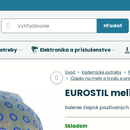
Hľadať
otreby
Elektronika a príslušenstvo
Úvod
Kadernícke potreby
Čiapky na melír a trvalú a pr
EUROSTIL melí
balenie čiapok používaných 
Skladom