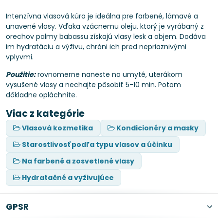
Intenzívna vlasová kúra je ideálna pre farbené, lámavé a
unavené vlasy. Vďaka vzácnemu oleju, ktorý je vyrábaný z
orechov palmy babassu získajú vlasy lesk a objem. Dodáva
im hydratáciu a výživu, chráni ich pred nepriaznivými
vplyvmi.
Použitie:
rovnomerne naneste na umyté, uterákom
vysušené vlasy a nechajte pôsobiť 5-10 min. Potom
dôkladne opláchnite.
Viac z kategórie
Vlasová kozmetika
Kondicionéry a masky
Starostlivosť podľa typu vlasov a účinku
Na farbené a zosvetlené vlasy
Hydratačné a vyživujúce
GPSR