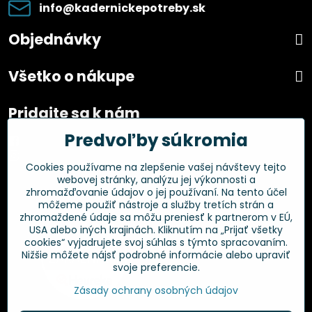
info​@kadernickepotreby​.sk
Objednávky
Všetko o nákupe
Pridajte sa k nám
Predvoľby súkromia
Facebook
Instagram
Cookies používame na zlepšenie vašej návštevy tejto
webovej stránky, analýzu jej výkonnosti a
Overené zákazníkmi
zhromažďovanie údajov o jej používaní. Na tento účel
môžeme použiť nástroje a služby tretích strán a
zhromaždené údaje sa môžu preniesť k partnerom v EÚ,
USA alebo iných krajinách. Kliknutím na „Prijať všetky
cookies“ vyjadrujete svoj súhlas s týmto spracovaním.
Nižšie môžete nájsť podrobné informácie alebo upraviť
svoje preferencie.
Zásady ochrany osobných údajov