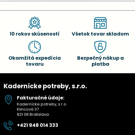
10 rokov skúseností
Všetok tovar skladom
Okamžitá expedícia
Bezpečný nákup a
tovaru
platba
Kadernícke potreby, s.r.o.
Fakturačné údaje:
Kadernícke potreby, s.r.o.
Klincová 37
821 08 Bratislava
+421 948 014 333