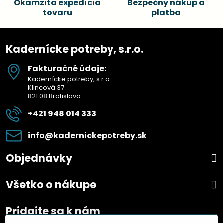
Okamžitá expedícia
Bezpečný nákup a
tovaru
platba
Kadernícke potreby, s.r.o.
Fakturačné údaje:
Kadernícke potreby, s.r.o.
Klincová 37
821 08 Bratislava
+421 948 014 333
info​@kadernickepotreby​.sk
Objednávky
Všetko o nákupe
Pridajte sa k nám