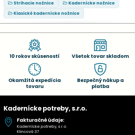
Strihacie nožnice
Kadernícke nožnice
Klasické kadernícke nožnice
10 rokov skúseností
Všetok tovar skladom
Okamžitá expedícia
Bezpečný nákup a
tovaru
platba
Kadernícke potreby, s.r.o.
Fakturačné údaje:
Kadernícke potreby, s.r.o.
Klincová 37