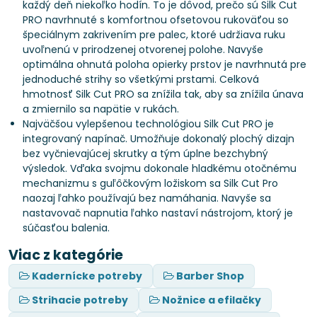
každý deň niekoľko hodín. To je dôvod, prečo sú Silk Cut
PRO navrhnuté s komfortnou ofsetovou rukoväťou so
špeciálnym zakrivením pre palec, ktoré udržiava ruku
uvoľnenú v prirodzenej otvorenej polohe. Navyše
optimálna ohnutá poloha opierky prstov je navrhnutá pre
jednoduché strihy so všetkými prstami. Celková
hmotnosť Silk Cut PRO sa znížila tak, aby sa znížila únava
a zmiernilo sa napätie v rukách.
Najväčšou vylepšenou technológiou Silk Cut PRO je
integrovaný napínač. Umožňuje dokonalý plochý dizajn
bez vyčnievajúcej skrutky a tým úplne bezchybný
výsledok. Vďaka svojmu dokonale hladkému otočnému
mechanizmu s guľôčkovým ložiskom sa Silk Cut Pro
naozaj ľahko používajú bez namáhania. Navyše sa
nastavovač napnutia ľahko nastaví nástrojom, ktorý je
súčasťou balenia.
Viac z kategórie
Kadernícke potreby
Barber Shop
Strihacie potreby
Nožnice a efilačky