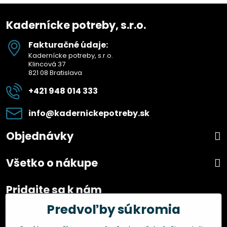
Kadernícke potreby, s.r.o.
Fakturačné údaje:
Kadernícke potreby, s.r.o.
Klincová 37
821 08 Bratislava
+421 948 014 333
info​@kadernickepotreby​.sk
Objednávky
Všetko o nákupe
Pridajte sa k nám
Predvoľby súkromia
Facebook
Instagram