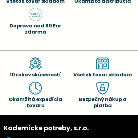
Všetok tovar skladom
Okamžitá distribúcia
Doprava nad 80 Eur
zdarma
10 rokov skúseností
Všetok tovar skladom
Okamžitá expedícia
Bezpečný nákup a
tovaru
platba
Kadernícke potreby, s.r.o.