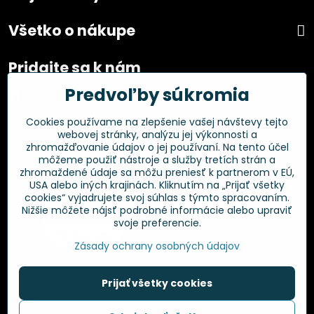
Všetko o nákupe
Pridajte sa k nám
Predvoľby súkromia
Facebook
Instagram
Cookies používame na zlepšenie vašej návštevy tejto
webovej stránky, analýzu jej výkonnosti a
Overené zákazníkmi
zhromažďovanie údajov o jej používaní. Na tento účel
môžeme použiť nástroje a služby tretích strán a
zhromaždené údaje sa môžu preniesť k partnerom v EÚ,
USA alebo iných krajinách. Kliknutím na „Prijať všetky
cookies“ vyjadrujete svoj súhlas s týmto spracovaním.
Nižšie môžete nájsť podrobné informácie alebo upraviť
svoje preferencie.
Zásady ochrany osobných údajov
Prijať všetky cookies