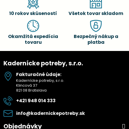
10 rokov skúseností
Všetok tovar skladom
Okamžitá expedícia
Bezpečný nákup a
tovaru
platba
Kadernícke potreby, s.r.o.
Fakturačné údaje:
Kadernícke potreby, s.r.o.
Klincová 37
821 08 Bratislava
+421 948 014 333
info​@kadernickepotreby​.sk
Objednávky