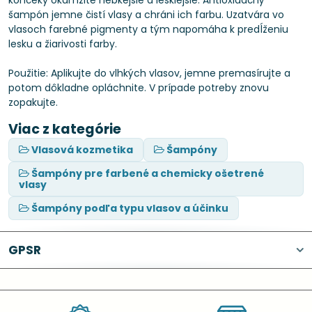
končeky okamžite hebkejšie a lesklejšie. Antioxidačný
šampón jemne čistí vlasy a chráni ich farbu. Uzatvára vo
vlasoch farebné pigmenty a tým napomáha k predĺženiu
lesku a žiarivosti farby.
Použitie: Aplikujte do vlhkých vlasov, jemne premasírujte a
potom dôkladne opláchnite. V prípade potreby znovu
zopakujte.
Viac z kategórie
Vlasová kozmetika
Šampóny
Šampóny pre farbené a chemicky ošetrené
vlasy
Šampóny podľa typu vlasov a účinku
GPSR