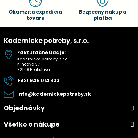
Okamžitá expedícia
Bezpečný nákup a
tovaru
platba
Kadernícke potreby, s.r.o.
Fakturačné údaje:
Kadernícke potreby, s.r.o.
Klincová 37
821 08 Bratislava
+421 948 014 333
info​@kadernickepotreby​.sk
Objednávky
Všetko o nákupe