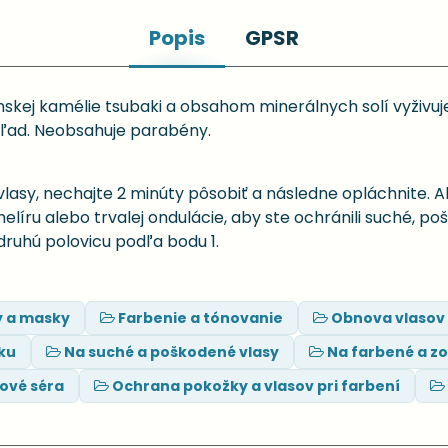
Popis
GPSR
skej kamélie tsubaki a obsahom minerálnych solí vyživuje
hľad. Neobsahuje parabény.
lasy, nechajte 2 minúty pôsobiť a následne opláchnite. A
melíru alebo trvalej ondulácie, aby ste ochránili suché,
druhú polovicu podľa bodu 1.
y a masky
Farbenie a tónovanie
Obnova vlasov 
nku
Na suché a poškodené vlasy
Na farbené a zo
ové séra
Ochrana pokožky a vlasov pri farbení