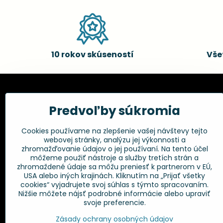
10 rokov skúseností
Vše
Kadernícke potreby, s.r.o.
Všetko 
Predvoľby súkromia
Fakturačné údaje:
Obchodné p
Cookies používame na zlepšenie vašej návštevy tejto
Postup pri r
Kadernícke potreby, s.r.o.
webovej stránky, analýzu jej výkonnosti a
Klincová 37
Odstúpenie 
zhromažďovanie údajov o jej používaní. Na tento účel
821 08 Bratislava
Ochrana os
môžeme použiť nástroje a služby tretích strán a
GPSR
zhromaždené údaje sa môžu preniesť k partnerom v EÚ,
+421 948 014 333
USA alebo iných krajinách. Kliknutím na „Prijať všetky
cookies“ vyjadrujete svoj súhlas s týmto spracovaním.
Nižšie môžete nájsť podrobné informácie alebo upraviť
info​@kadernickepotreby​.sk
svoje preferencie.
Objednávky
Zásady ochrany osobných údajov