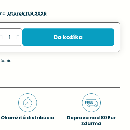
ňa:
Utorok
11.8.2026
Do košíka
učenia
Okamžitá distribúcia
Doprava nad 80 Eur
zdarma