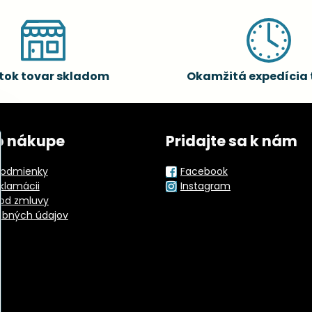
tok tovar skladom
Okamžitá expedícia 
o nákupe
Pridajte sa k nám
odmienky
Facebook
eklamácii
Instagram
od zmluvy
obných údajov