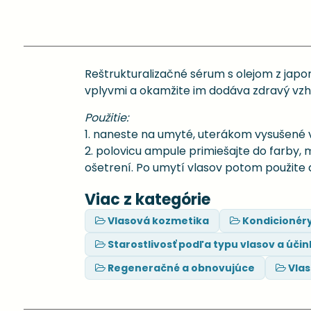
Reštrukturalizačné sérum s olejom z japon
vplyvmi a okamžite im dodáva zdravý vz
Použitie:
1. naneste na umyté, uterákom vysušené v
2. polovicu ampule primiešajte do farby, 
ošetrení. Po umytí vlasov potom použite 
Viac z kategórie
Vlasová kozmetika
Kondicionér
Starostlivosť podľa typu vlasov a úči
Regeneračné a obnovujúce
Vlas