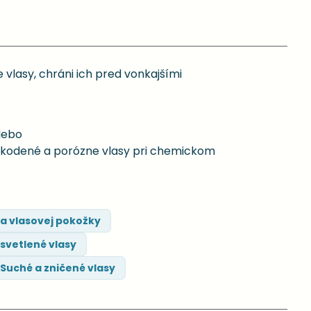
 vlasy, chráni ich pred vonkajšími
lebo
 poškodené a porózne vlasy pri chemickom
a vlasovej pokožky
svetlené vlasy
Suché a zničené vlasy