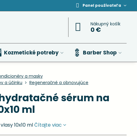
Panel používateľa
Nákupný košík
0 €
Kozmetické potreby
Barber Shop
ondicionéry a masky
ov a účinku
Regeneračné a obnovujúce
 hydratačné sérum na
0x10 ml
vlasy 10x10 ml
Čítajte viac