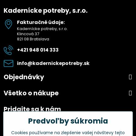
Kadernícke potreby, s.r.o.
Fakturačné údaje:
Kadernícke potreby, s.r.o.
Klincová 37
821 08 Bratislava
+421 948 014 333
info​@kadernickepotreby​.sk
Objednávky
Všetko o nákupe
Pridajte sa k nám
Predvoľby súkromia
Facebook
Instagram
Cookies používame na zlepšenie vašej návštevy tejto