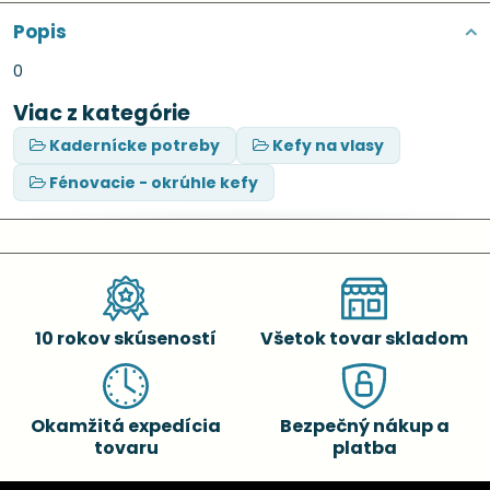
Popis
0
Viac z kategórie
Kadernícke potreby
Kefy na vlasy
Fénovacie - okrúhle kefy
10 rokov skúseností
Všetok tovar skladom
Okamžitá expedícia
Bezpečný nákup a
tovaru
platba