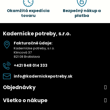
Okamžitá expedícia
Bezpečný nákup a
tovaru
platba
Kadernícke potreby, s.r.o.
Fakturačné údaje:
Kadernícke potreby, s.r.o.
Klincová 37
821 08 Bratislava
+421 948 014 333
info​@kadernickepotreby​.sk
Objednávky
Všetko o nákupe