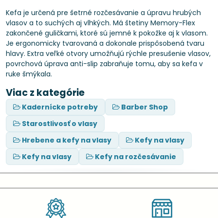
Kefa je určená pre šetrné rozčesávanie a úpravu hrubých
vlasov a to suchých aj vlhkých. Má štetiny Memory-Flex
zakončené guličkami, ktoré sú jemné k pokožke aj k vlasom.
Je ergonomicky tvarovaná a dokonale prispôsobená tvaru
hlavy. Extra veľké otvory umožňujú rýchle presušenie vlasov,
povrchová úprava anti-slip zabraňuje tomu, aby sa kefa v
ruke šmýkala.
Viac z kategórie
Kadernícke potreby
Barber Shop
Starostlivosť o vlasy
Hrebene a kefy na vlasy
Kefy na vlasy
Kefy na vlasy
Kefy na rozčesávanie