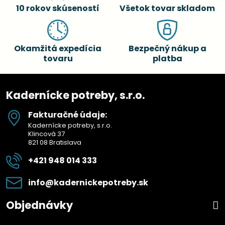
10 rokov skúseností
Všetok tovar skladom
Okamžitá expedícia
Bezpečný nákup a
tovaru
platba
Kadernícke potreby, s.r.o.
Fakturačné údaje:
Kadernícke potreby, s.r.o.
Klincová 37
821 08 Bratislava
+421 948 014 333
info​@kadernickepotreby​.sk
Objednávky