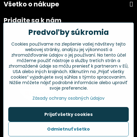
Všetko o nákupe
Pridajte sa k nám
Predvoľby súkromia
Facebook
Instagram
Cookies používame na zlepšenie vašej návštevy tejto
webovej stránky, analýzu jej výkonnosti a
Overené zákazníkmi
zhromažďovanie údajov o jej používaní. Na tento účel
môžeme použiť nástroje a služby tretích strán a
zhromaždené údaje sa môžu preniesť k partnerom v EÚ,
USA alebo iných krajinách. Kliknutím na „Prijať všetky
cookies“ vyjadrujete svoj súhlas s týmto spracovaním.
Nižšie môžete nájsť podrobné informácie alebo upraviť
svoje preferencie.
Zásady ochrany osobných údajov
Prijať všetky cookies
©
2026
Copyright
Odmietnuť všetko
Predvoľby súkromia
Zásady ochrany osobných údajov