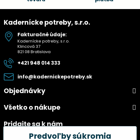
Kadernícke potreby, s.r.o.
Fakturačné údaje:
Kadernícke potreby, s.r.o.
Klincová 37
821 08 Bratislava
+421 948 014 333
info​@kadernickepotreby​.sk
Objednávky
Všetko o nákupe
Pridajte sa k nám
Predvoľby súkromia
Facebook