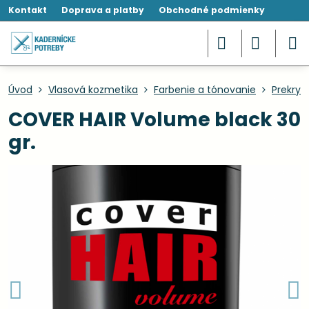
Kontakt
Doprava a platby
Obchodné podmienky
Úvod
Vlasová kozmetika
Farbenie a tónovanie
Prekryt
COVER HAIR Volume black 30
gr.