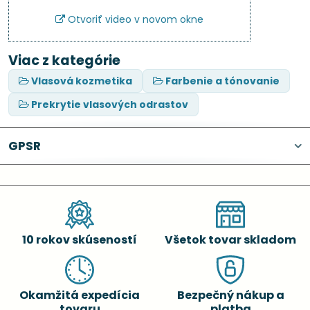
Otvoriť video v novom okne
Viac z kategórie
Vlasová kozmetika
Farbenie a tónovanie
Prekrytie vlasových odrastov
GPSR
10 rokov skúseností
Všetok tovar skladom
Okamžitá expedícia
Bezpečný nákup a
tovaru
platba