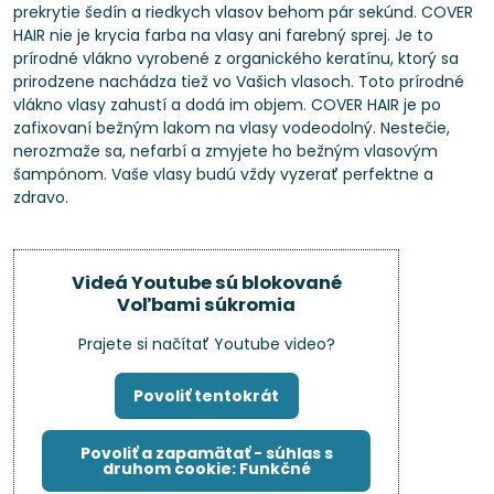
prekrytie šedín a riedkych vlasov behom pár sekúnd. COVER
HAIR nie je krycia farba na vlasy ani farebný sprej. Je to
prírodné vlákno vyrobené z organického keratínu, ktorý sa
prirodzene nachádza tiež vo Vašich vlasoch. Toto prírodné
vlákno vlasy zahustí a dodá im objem. COVER HAIR je po
zafixovaní bežným lakom na vlasy vodeodolný. Nestečie,
nerozmaže sa, nefarbí a zmyjete ho bežným vlasovým
šampónom. Vaše vlasy budú vždy vyzerať perfektne a
zdravo.
Videá Youtube sú blokované
Voľbami súkromia
Prajete si načítať Youtube video?
Povoliť tentokrát
Povoliť a zapamätať - súhlas s
druhom cookie: Funkčné