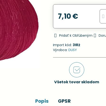
7,10 €
Pridať k Obľúbeným
Dor
Import kód:
3182
Výrobca:
DUSY
Všetok tovar skladom
Popis
GPSR