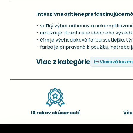
Intenzívne odtiene pre fascinujúce m
- veľký výber odtieňov a nekomplikované
- umožňuje dosiahnutie ideálneho výsled
- čím je východisková farba svetlejšia, tý
- farba je pripravená k použitiu, netreba 
Viac z kategórie
Vlasová kozme
10 rokov skúseností
Vše