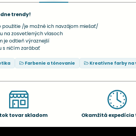
ódne trendy!
 použitie /je možné ich navzájom miešať/
ku na zosvetlených vlasoch
m je odtieň výraznejší
ju s ničím zarábať
tika
Farbenie a tónovanie
Kreatívne farby na 
tok tovar skladom
Okamžitá expedícia 