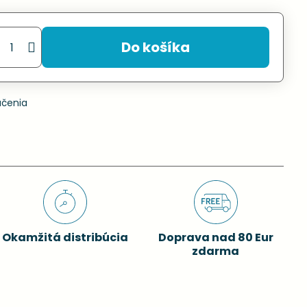
Do košíka
učenia
Okamžitá distribúcia
Doprava nad 80 Eur
zdarma