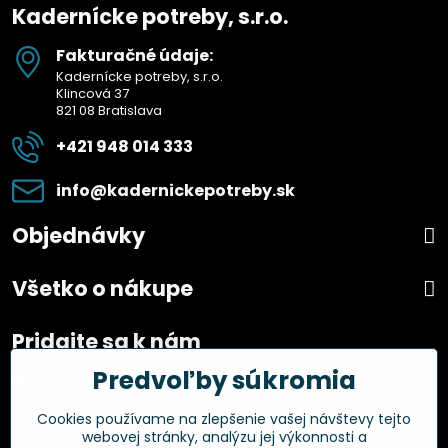
Kadernícke potreby, s.r.o.
Fakturačné údaje:
Kadernícke potreby, s.r.o.
Klincová 37
821 08 Bratislava
+421 948 014 333
info​@kadernickepotreby​.sk
Objednávky
Všetko o nákupe
Pridajte sa k nám
Predvoľby súkromia
Facebook
Instagram
Cookies používame na zlepšenie vašej návštevy tejto
webovej stránky, analýzu jej výkonnosti a