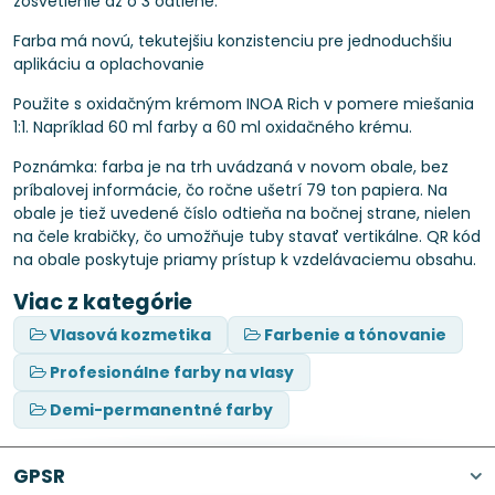
zosvetlenie až o 3 odtiene.
Farba má novú, tekutejšiu konzistenciu pre jednoduchšiu
aplikáciu a oplachovanie
Použite s oxidačným krémom INOA Rich v pomere miešania
1:1. Napríklad 60 ml farby a 60 ml oxidačného krému.
Poznámka: farba je na trh uvádzaná v novom obale, bez
príbalovej informácie, čo ročne ušetrí 79 ton papiera. Na
obale je tiež uvedené číslo odtieňa na bočnej strane, nielen
na čele krabičky, čo umožňuje tuby stavať vertikálne. QR kód
na obale poskytuje priamy prístup k vzdelávaciemu obsahu.
Viac z kategórie
Vlasová kozmetika
Farbenie a tónovanie
Profesionálne farby na vlasy
Demi-permanentné farby
GPSR