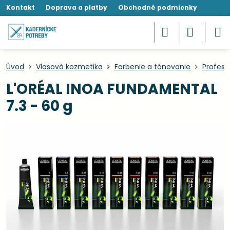
Kontakt
Doprava a platby
Obchodné podmienky
Úvod
Vlasová kozmetika
Farbenie a tónovanie
Profesi
L'ORÉAL INOA FUNDAMENTAL
7.3 - 60 g