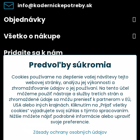
info​@kadernickepotreby​.sk
Objednávky
Všetko o nákupe
Pridajte sa k nám
Predvoľby súkromia
Facebook
Instagram
Cookies používame na zlepšenie vašej návštevy tejto
webovej stránky, analýzu jej výkonnosti a
Overené zákazníkmi
zhromažďovanie údajov o jej používaní. Na tento účel
môžeme použiť nástroje a služby tretích strán a
zhromaždené údaje sa môžu preniesť k partnerom v EÚ,
USA alebo iných krajinách. Kliknutím na „Prijať všetky
cookies“ vyjadrujete svoj súhlas s týmto spracovaním.
Nižšie môžete nájsť podrobné informácie alebo upraviť
svoje preferencie.
Zásady ochrany osobných údajov