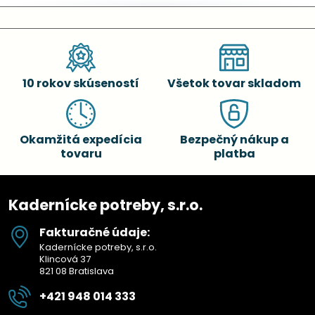
10 rokov skúseností
Všetok tovar skladom
Okamžitá expedícia
Bezpečný nákup a
tovaru
platba
Kadernícke potreby, s.r.o.
Fakturačné údaje:
Kadernícke potreby, s.r.o.
Klincová 37
821 08 Bratislava
+421 948 014 333