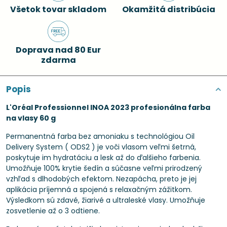
Všetok tovar skladom
Okamžitá distribúcia
Doprava nad 80 Eur
zdarma
Popis
L'Oréal Professionnel INOA 2023 profesionálna farba
na vlasy 60 g
Permanentná farba bez amoniaku s technológiou Oil
Delivery System ( ODS2 ) je voči vlasom veľmi šetrná,
poskytuje im hydratáciu a lesk až do ďalšieho farbenia.
Umožňuje 100% krytie šedín a súčasne veľmi prirodzený
vzhľad s dlhodobých efektom. Nezapácha, preto je jej
aplikácia príjemná a spojená s relaxačným zážitkom.
Výsledkom sú zdavé, žiarivé a ultraleské vlasy. Umožňuje
zosvetlenie až o 3 odtiene.