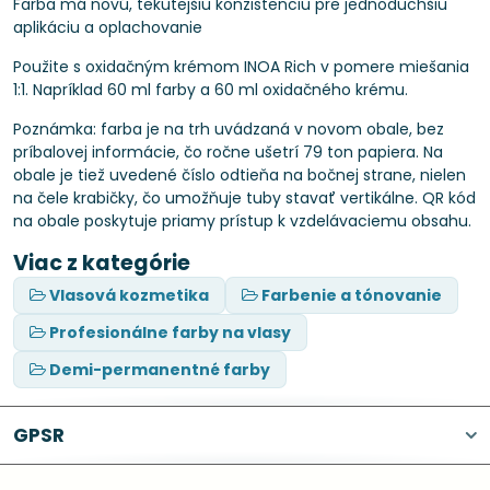
Farba má novú, tekutejšiu konzistenciu pre jednoduchšiu
aplikáciu a oplachovanie
Použite s oxidačným krémom INOA Rich v pomere miešania
1:1. Napríklad 60 ml farby a 60 ml oxidačného krému.
Poznámka: farba je na trh uvádzaná v novom obale, bez
príbalovej informácie, čo ročne ušetrí 79 ton papiera. Na
obale je tiež uvedené číslo odtieňa na bočnej strane, nielen
na čele krabičky, čo umožňuje tuby stavať vertikálne. QR kód
na obale poskytuje priamy prístup k vzdelávaciemu obsahu.
Viac z kategórie
Vlasová kozmetika
Farbenie a tónovanie
Profesionálne farby na vlasy
Demi-permanentné farby
GPSR