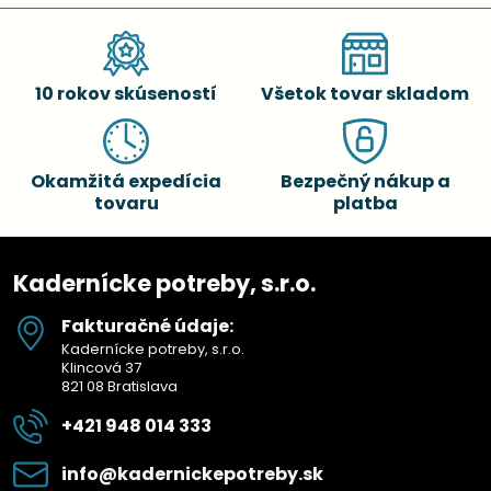
10 rokov skúseností
Všetok tovar skladom
Okamžitá expedícia
Bezpečný nákup a
tovaru
platba
Kadernícke potreby, s.r.o.
Fakturačné údaje:
Kadernícke potreby, s.r.o.
Klincová 37
821 08 Bratislava
+421 948 014 333
info​@kadernickepotreby​.sk