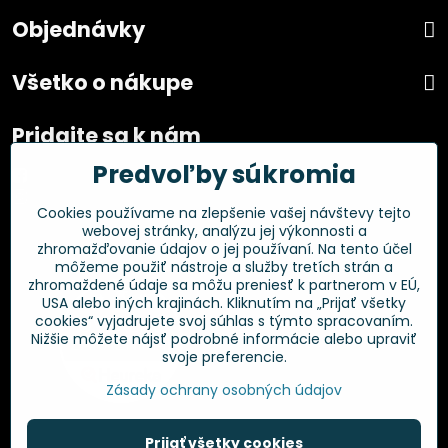
Objednávky
Všetko o nákupe
Pridajte sa k nám
Predvoľby súkromia
Facebook
Instagram
Cookies používame na zlepšenie vašej návštevy tejto
webovej stránky, analýzu jej výkonnosti a
Overené zákazníkmi
zhromažďovanie údajov o jej používaní. Na tento účel
môžeme použiť nástroje a služby tretích strán a
zhromaždené údaje sa môžu preniesť k partnerom v EÚ,
USA alebo iných krajinách. Kliknutím na „Prijať všetky
cookies“ vyjadrujete svoj súhlas s týmto spracovaním.
Nižšie môžete nájsť podrobné informácie alebo upraviť
svoje preferencie.
Zásady ochrany osobných údajov
Prijať všetky cookies